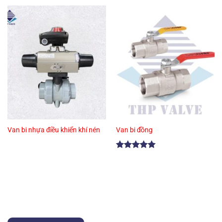
Van bi nhựa điều khiển khí nén
Van bi đồng
Được xếp
hạng
5.00
5 sao