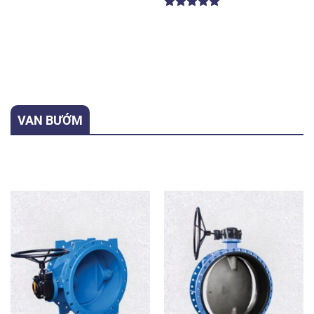
Được xếp
hạng
5.00
5 sao
VAN BƯỚM