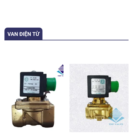
hạng
5.00
hạng
5.00
5 sao
5 sao
VAN ĐIỆN TỪ