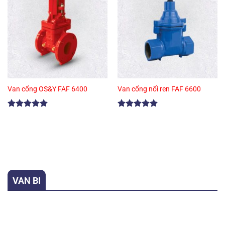
Van cổng OS&Y FAF 6400
Van cổng nối ren FAF 6600
Được xếp
Được xếp
hạng
5.00
hạng
5.00
5 sao
5 sao
VAN BI