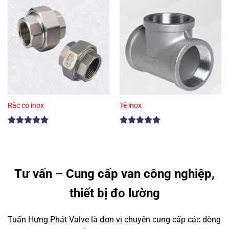
Rắc co inox
Tê inox
Được xếp
Được xếp
hạng
5.00
hạng
5.00
5 sao
5 sao
Tư vấn – Cung cấp van công nghiệp,
thiết bị đo lường
Tuấn Hưng Phát Valve là đơn vị chuyên cung cấp các dòng