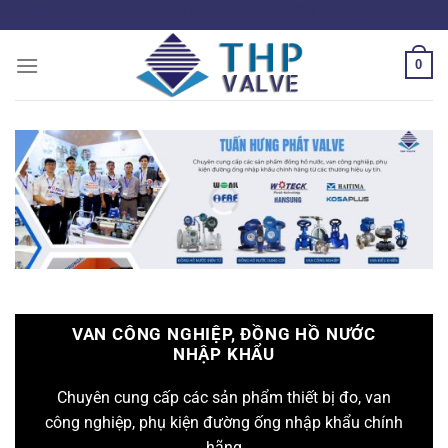
Bỏ
CÔNG TY TNHH THƯƠNG MẠI TUẤN HƯNG PHÁT
qua
nội
0
dung
VAN CÔNG NGHIỆP, ĐỒNG HỒ NƯỚC
NHẬP KHẨU
Chuyên cung cấp các sản phẩm thiết bị đo, van
công nghiệp, phụ kiện đường ống nhập khẩu chính
hãng