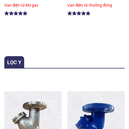
Van điện từ khí gas
Van điện từ thường đóng
Được xếp
Được xếp
hạng
5.00
hạng
4.75
5 sao
5 sao
LỌC Y