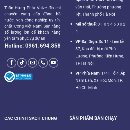
văn thái, Phường phương
Tuấn Hưng Phát Valve địa chỉ
chuyên cung cấp đồng hồ
liệt, Thành phố Hà Nội
nước, van công nghiệp uy tín,
Mã số thuế
: 0 1 0 3 4 6 3 0 2
chất lượng Việt Nam. Sẵn hàng
4
số lượng lớn để khách hàng
yên tâm phục vụ dự án
VP Đại Diện
: Số 11 - Liền kề
Hotline:
0961.694.858
37, Khu đô thị mới Phú
Lương, Phường Kiến Hưng,
TP Hà Nội
VP Phía Nam
: 1/41 Tổ 4, Ấp
Nam Lân, Xã Hóc Môn, TP.
Hồ Chí Minh
SẢN PHẨM BÁN CHẠY
CÁC CHÍNH SÁCH CHUNG