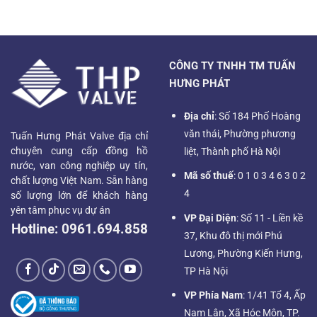
CÔNG TY TNHH TM TUẤN
HƯNG PHÁT
Địa chỉ
: Số 184 Phố Hoàng
văn thái, Phường phương
Tuấn Hưng Phát Valve địa chỉ
chuyên cung cấp đồng hồ
liệt, Thành phố Hà Nội
nước, van công nghiệp uy tín,
Mã số thuế
: 0 1 0 3 4 6 3 0 2
chất lượng Việt Nam. Sẵn hàng
4
số lượng lớn để khách hàng
yên tâm phục vụ dự án
VP Đại Diện
: Số 11 - Liền kề
Hotline:
0961.694.858
37, Khu đô thị mới Phú
Lương, Phường Kiến Hưng,
TP Hà Nội
VP Phía Nam
: 1/41 Tổ 4, Ấp
Nam Lân, Xã Hóc Môn, TP.