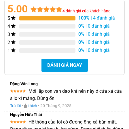
5.00
4
đánh giá của khách hàng
100%
| 4 đánh giá
5
5.00
4
trên 5
dựa trên
0%
| 0 đánh giá
4
đánh giá
0%
| 0 đánh giá
3
0%
| 0 đánh giá
2
0%
| 0 đánh giá
1
ĐÁNH GIÁ NGAY
Đặng Văn Long
Mới lắp con van dao khí nén này ở cửa xả của
Được xếp
silo xi măng. Dùng ổn
hạng
5
5
sao
Trả lời
•
thích
•
20 Tháng 9, 2025
Nguyễn Hữu Thái
Hệ thống của tôi có đường ống xả bùn mật.
Được xếp