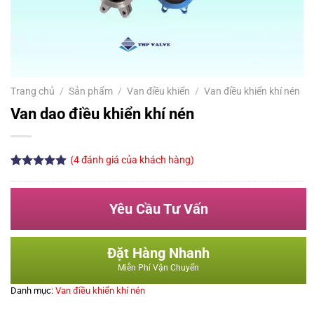
Trang chủ
/
Sản phẩm
/
Van điều khiển
/
Van điều khiển khí nén
Van dao điều khiển khí nén
(
4
đánh giá của khách hàng)
5.00
4
trên 5
dựa trên
đánh giá
Yêu Cầu Tư Vấn
Đặt Hàng Nhanh
Miễn Phí Vận Chuyển
Danh mục:
Van điều khiển khí nén