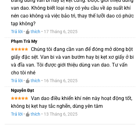
Đang dùng van bi hay bị kẹt cứng. Được giới thiệu dùng
hạng
5
5
sao
van dao. Không biết loại này có yêu cầu về áp suất khí
nén cao không và việc bảo trì, thay thế lưỡi dao có phức
tạp không?
Trả lời
•
thích
•
17 Tháng 6, 2025
Phạm Trà My
Chúng tôi đang cần van để đóng mở dòng bột
Được xếp
giấy đặc sệt. Van bi và van bướm hay bị kẹt xơ giấy ở bi
hạng
5
5
sao
và đĩa van. Tôi được giới thiệu dùng van dao. Tư vấn
cho tôi nhé
Trả lời
•
thích
•
16 Tháng 6, 2025
Nguyễn Đạt
Van dao điều khiển khí nén này hoạt động tốt,
Được xếp
không bị kẹt hay tắc nghẽn, dùng yên tâm
hạng
5
5
sao
Trả lời
•
thích
•
13 Tháng 6, 2025