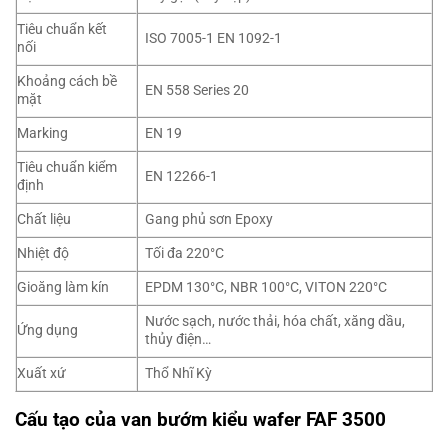
Tiêu chuẩn kết
ISO 7005-1 EN 1092-1
nối
Khoảng cách bề
EN 558 Series 20
mặt
Marking
EN 19
Tiêu chuẩn kiểm
EN 12266-1
định
Chất liệu
Gang phủ sơn Epoxy
Nhiệt độ
Tối đa 220°C
Gioăng làm kín
EPDM 130°C, NBR 100°C, VITON 220°C
Nước sạch, nước thải, hóa chất, xăng dầu,
Ứng dụng
thủy điện…
Xuất xứ
Thổ Nhĩ Kỳ
Cấu tạo của van bướm kiểu wafer FAF 3500