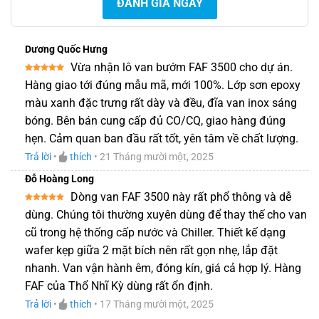
ĐÁNH GIÁ NGAY
Dương Quốc Hưng
Vừa nhận lô van bướm FAF 3500 cho dự án.
Được xếp
Hàng giao tới đúng mẫu mã, mới 100%. Lớp sơn epoxy
hạng
5
5
sao
màu xanh đặc trưng rất dày và đều, đĩa van inox sáng
bóng. Bên bán cung cấp đủ CO/CQ, giao hàng đúng
hẹn. Cảm quan ban đầu rất tốt, yên tâm về chất lượng.
Trả lời
•
thích
•
21 Tháng mười một, 2025
Đỗ Hoàng Long
Dòng van FAF 3500 này rất phổ thông và dễ
Được xếp
dùng. Chúng tôi thường xuyên dùng để thay thế cho van
hạng
5
5
sao
cũ trong hệ thống cấp nước và Chiller. Thiết kế dạng
wafer kẹp giữa 2 mặt bích nên rất gọn nhẹ, lắp đặt
nhanh. Van vận hành êm, đóng kín, giá cả hợp lý. Hàng
FAF của Thổ Nhĩ Kỳ dùng rất ổn định.
Trả lời
•
thích
•
17 Tháng mười một, 2025