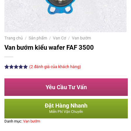
Trang chủ
/
Sản phẩm
/
Van Cơ
/
Van bướm
Van bướm kiểu wafer FAF 3500
(
2
đánh giá của khách hàng)
5.00
2
trên 5
dựa trên
đánh giá
Yêu Cầu Tư Vấn
Đặt Hàng Nhanh
Miễn Phí Vận Chuyển
Danh mục:
Van bướm