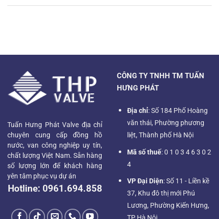
CÔNG TY TNHH TM TUẤN
HƯNG PHÁT
Địa chỉ
: Số 184 Phố Hoàng
văn thái, Phường phương
Tuấn Hưng Phát Valve địa chỉ
chuyên cung cấp đồng hồ
liệt, Thành phố Hà Nội
nước, van công nghiệp uy tín,
Mã số thuế
: 0 1 0 3 4 6 3 0 2
chất lượng Việt Nam. Sẵn hàng
4
số lượng lớn để khách hàng
yên tâm phục vụ dự án
VP Đại Diện
: Số 11 - Liền kề
Hotline:
0961.694.858
37, Khu đô thị mới Phú
Lương, Phường Kiến Hưng,
TP Hà Nội