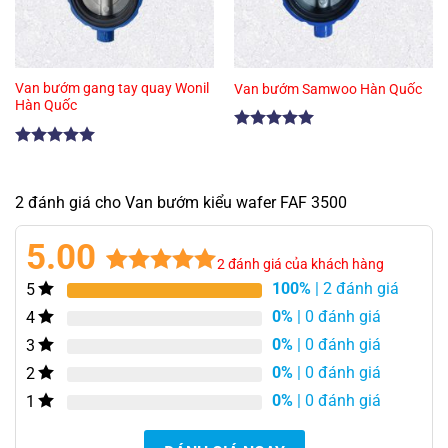
Van bướm gang tay quay Wonil
Van bướm Samwoo Hàn Quốc
Hàn Quốc
Được xếp
hạng
5.00
Được xếp
5 sao
hạng
5.00
5 sao
2 đánh giá cho Van bướm kiểu wafer FAF 3500
5.00
2
đánh giá của khách hàng
100%
| 2 đánh giá
5
5.00
2
trên 5
dựa trên
0%
| 0 đánh giá
4
đánh giá
0%
| 0 đánh giá
3
0%
| 0 đánh giá
2
0%
| 0 đánh giá
1