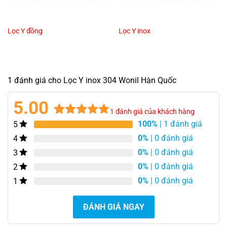
Lọc Y đồng
Lọc Y inox
1 đánh giá cho Lọc Y inox 304 Wonil Hàn Quốc
5.00
1
đánh giá của khách hàng
100%
| 1 đánh giá
5
5.00
1
trên 5
dựa trên
0%
| 0 đánh giá
4
đánh giá
0%
| 0 đánh giá
3
0%
| 0 đánh giá
2
0%
| 0 đánh giá
1
ĐÁNH GIÁ NGAY