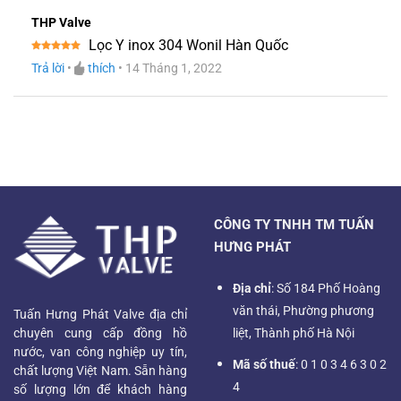
THP Valve
Lọc Y inox 304 Wonil Hàn Quốc
Được xếp
Trả lời
•
thích
•
14 Tháng 1, 2022
hạng
5
5
sao
CÔNG TY TNHH TM TUẤN
HƯNG PHÁT
Địa chỉ
: Số 184 Phố Hoàng
văn thái, Phường phương
Tuấn Hưng Phát Valve địa chỉ
chuyên cung cấp đồng hồ
liệt, Thành phố Hà Nội
nước, van công nghiệp uy tín,
Mã số thuế
: 0 1 0 3 4 6 3 0 2
chất lượng Việt Nam. Sẵn hàng
4
số lượng lớn để khách hàng