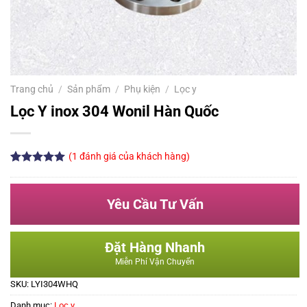
Trang chủ
/
Sản phẩm
/
Phụ kiện
/
Lọc y
Lọc Y inox 304 Wonil Hàn Quốc
(
1
đánh giá của khách hàng)
5.00
1
trên 5
dựa trên
đánh giá
Yêu Cầu Tư Vấn
Đặt Hàng Nhanh
Miễn Phí Vận Chuyển
SKU:
LYI304WHQ
Danh mục:
Lọc y