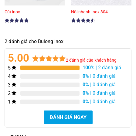
Cút inox
Nối nhanh Inox 304
Được xếp
Được xếp
hạng
5.00
hạng
4.50
5 sao
5 sao
2 đánh giá cho Bulong inox
5.00
2
đánh giá của khách hàng
100%
| 2 đánh giá
5
5.00
2
trên 5
dựa trên
0%
| 0 đánh giá
4
đánh giá
0%
| 0 đánh giá
3
0%
| 0 đánh giá
2
0%
| 0 đánh giá
1
ĐÁNH GIÁ NGAY