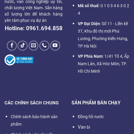
nước, van công nghiệp uy tín,
Mã số thuế
: 0 1 0 3 4 6 3 0 2
chất lượng Việt Nam. Sẵn hàng
4
số lượng lớn để khách hàng
yên tâm phục vụ dự án
VP Đại Diện
: Số 11 - Liền kề
Hotline:
0961.694.858
37, Khu đô thị mới Phú
Lương, Phường Kiến Hưng,
TP Hà Nội
VP Phía Nam
: 1/41 Tổ 4, Ấp
Nam Lân, Xã Hóc Môn, TP.
Hồ Chí Minh
SẢN PHẨM BÁN CHẠY
CÁC CHÍNH SÁCH CHUNG
Chính sách bảo hành sản
Đồng hồ nước
phẩm
Va
n bi