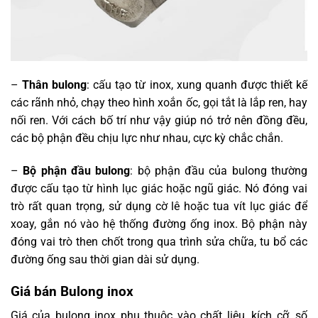
–
Thân bulong
: cấu tạo từ inox, xung quanh được thiết kế
các rãnh nhỏ, chạy theo hình xoắn ốc, gọi tắt là lắp ren, hay
nối ren. Với cách bố trí như vậy giúp nó trở nên đồng đều,
các bộ phận đều chịu lực như nhau, cực kỳ chắc chắn.
–
Bộ phận đầu bulong
: bộ phận đầu của bulong thường
được cấu tạo từ hình lục giác hoặc ngũ giác. Nó đóng vai
trò rất quan trọng, sử dụng cờ lê hoặc tua vít lục giác để
xoay, gắn nó vào hệ thống đường ống inox. Bộ phận này
đóng vai trò then chốt trong qua trình sửa chữa, tu bổ các
đường ống sau thời gian dài sử dụng.
Giá bán Bulong inox
Giá của bulong inox phụ thuộc vào chất liệu, kích cỡ, số