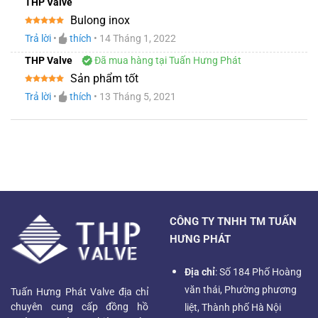
THP Valve
Bulong inox
Được xếp
Trả lời
•
thích
•
14 Tháng 1, 2022
hạng
5
5
sao
THP Valve
Đã mua hàng tại Tuấn Hưng Phát
Sản phẩm tốt
Được xếp
Trả lời
•
thích
•
13 Tháng 5, 2021
hạng
5
5
sao
CÔNG TY TNHH TM TUẤN
HƯNG PHÁT
Địa chỉ
: Số 184 Phố Hoàng
văn thái, Phường phương
Tuấn Hưng Phát Valve địa chỉ
chuyên cung cấp đồng hồ
liệt, Thành phố Hà Nội