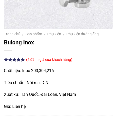
Trang chủ
/
Sản phẩm
/
Phụ kiện
/
Phụ kiện đường ống
Bulong inox
(
2
đánh giá của khách hàng)
5.00
2
trên 5
dựa trên
Chất liệu: Inox 203,304,216
đánh giá
Tiêu chuẩn: Nối ren, DIN
Xuất xứ: Hàn Quốc, Đài Loan, Việt Nam
Giá: Liên hệ