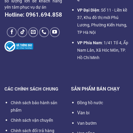
số lượng lớn để khách hàng
yên tâm phục vụ dự án
VP Đại Diện
: Số 11 - Liền kề
Hotline:
0961.694.858
37, Khu đô thị mới Phú
Lương, Phường Kiến Hưng,
TP Hà Nội
VP Phía Nam
: 1/41 Tổ 4, Ấp
Nam Lân, Xã Hóc Môn, TP.
Hồ Chí Minh
SẢN PHẨM BÁN CHẠY
CÁC CHÍNH SÁCH CHUNG
Chính sách bảo hành sản
Đồng hồ nước
phẩm
Va
n bi
Chính sách vận chuyển
Van bướm
Chính sách đổi trả hàng