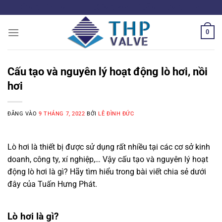
Bỏ
CÔNG TY TNHH THƯƠNG MẠI TUẤN HƯNG PHÁT
qua
nội
0
dung
Cấu tạo và nguyên lý hoạt động lò hơi, nồi
hơi
ĐĂNG VÀO
9 THÁNG 7, 2022
BỞI
LÊ ĐÌNH ĐỨC
Lò hơi là thiết bị được sử dụng rất nhiều tại các cơ sở kinh
doanh, công ty, xí nghiệp,… Vậy cấu tạo và nguyên lý hoạt
động lò hơi là gì? Hãy tìm hiểu trong bài viết chia sẻ dưới
đây của Tuấn Hưng Phát.
Lò hơi là gì?