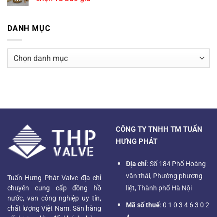
DANH MỤC
Danh
mục
CÔNG TY TNHH TM TUẤN
HƯNG PHÁT
Địa chỉ
: Số 184 Phố Hoàng
văn thái, Phường phương
Tuấn Hưng Phát Valve địa chỉ
chuyên cung cấp đồng hồ
liệt, Thành phố Hà Nội
nước, van công nghiệp uy tín,
Mã số thuế
: 0 1 0 3 4 6 3 0 2
chất lượng Việt Nam. Sẵn hàng
4