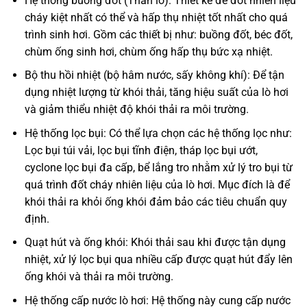
Hệ thống buồng đốt (Thân lò): Thiết kế để đốt nhiên liệu
cháy kiệt nhất có thể và hấp thụ nhiệt tốt nhất cho quá
trình sinh hơi. Gồm các thiết bị như: buồng đốt, béc đốt,
chùm ống sinh hơi, chùm ống hấp thụ bức xạ nhiệt.
Bộ thu hồi nhiệt (bộ hâm nước, sấy không khí): Để tận
dụng nhiệt lượng từ khói thải, tăng hiệu suất của lò hơi
và giảm thiểu nhiệt độ khói thải ra môi trường.
Hệ thống lọc bụi: Có thể lựa chọn các hệ thống lọc như:
Lọc bụi túi vải, lọc bụi tĩnh điện, tháp lọc bụi ướt,
cyclone lọc bụi đa cấp, bể lắng tro nhằm xử lý tro bụi từ
quá trình đốt cháy nhiên liệu của lò hơi. Mục đích là để
khói thải ra khỏi ống khói đảm bảo các tiêu chuẩn quy
định.
Quạt hút và ống khói: Khói thải sau khi được tận dụng
nhiệt, xử lý lọc bụi qua nhiều cấp được quạt hút đẩy lên
ống khói và thải ra môi trường.
Hệ thống cấp nước lò hơi: Hệ thống này cung cấp nước