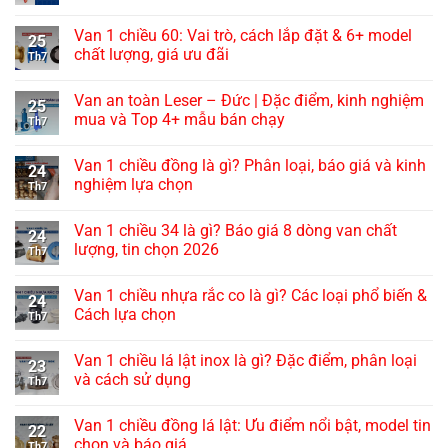
Van 1 chiều 60: Vai trò, cách lắp đặt & 6+ model
25
chất lượng, giá ưu đãi
Th7
Van an toàn Leser – Đức | Đặc điểm, kinh nghiệm
25
mua và Top 4+ mẫu bán chạy
Th7
Van 1 chiều đồng là gì? Phân loại, báo giá và kinh
24
nghiệm lựa chọn
Th7
Van 1 chiều 34 là gì? Báo giá 8 dòng van chất
24
lượng, tin chọn 2026
Th7
Van 1 chiều nhựa rắc co là gì? Các loại phổ biến &
24
Cách lựa chọn
Th7
Van 1 chiều lá lật inox là gì? Đặc điểm, phân loại
23
và cách sử dụng
Th7
Van 1 chiều đồng lá lật: Ưu điểm nổi bật, model tin
22
chọn và báo giá
Th7