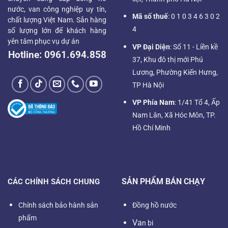
nước, van công nghiệp uy tín,
Mã số thuế
: 0 1 0 3 4 6 3 0 2
chất lượng Việt Nam. Sẵn hàng
4
số lượng lớn để khách hàng
yên tâm phục vụ dự án
VP Đại Diện
: Số 11 - Liền kề
Hotline:
0961.694.858
37, Khu đô thị mới Phú
Lương, Phường Kiến Hưng,
TP Hà Nội
VP Phía Nam
: 1/41 Tổ 4, Ấp
Nam Lân, Xã Hóc Môn, TP.
Hồ Chí Minh
SẢN PHẨM BÁN CHẠY
CÁC CHÍNH SÁCH CHUNG
Chính sách bảo hành sản
Đồng hồ nước
phẩm
Va
n bi