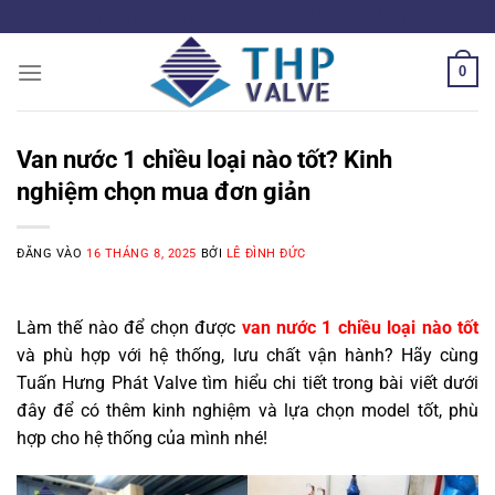
Bỏ
CÔNG TY TNHH THƯƠNG MẠI TUẤN HƯNG PHÁT
qua
nội
0
dung
Van nước 1 chiều loại nào tốt? Kinh
nghiệm chọn mua đơn giản
ĐĂNG VÀO
16 THÁNG 8, 2025
BỞI
LÊ ĐÌNH ĐỨC
Làm thế nào để chọn được
van nước 1 chiều loại nào tốt
và phù hợp với hệ thống, lưu chất vận hành? Hãy cùng
Tuấn Hưng Phát Valve tìm hiểu chi tiết trong bài viết dưới
đây để có thêm kinh nghiệm và lựa chọn model tốt, phù
hợp cho hệ thống của mình nhé!