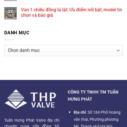
Van 1 chiều đồng lá lật: Ưu điểm nổi bật, model tin
22
chọn và báo giá
Th7
DANH MỤC
Danh
mục
CÔNG TY TNHH TM TUẤN
HƯNG PHÁT
Địa chỉ
: Số 184 Phố Hoàng
văn thái, Phường phương
Tuấn Hưng Phát Valve địa chỉ
chuyên cung cấp đồng hồ
liệt, Thành phố Hà Nội