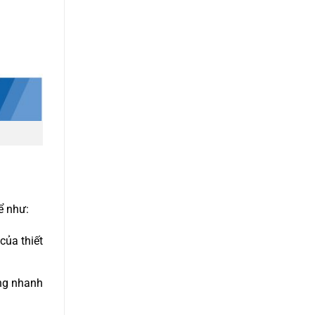
ể như:
của thiết
ng nhanh