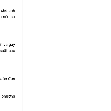
 chế tình
nh nên sử
ớn và gây
 suất cao
wafer đơn
o phương