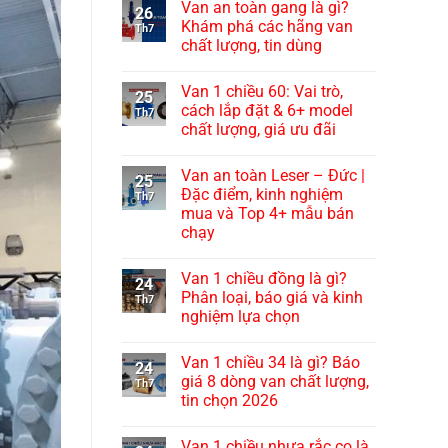
Van an toàn gang là gì?
26
Khám phá các hãng van
Th7
chất lượng, tin dùng
Van 1 chiều 60: Vai trò,
25
cách lắp đặt & 6+ model
Th7
chất lượng, giá ưu đãi
Van an toàn Leser – Đức |
25
Đặc điểm, kinh nghiệm
Th7
mua và Top 4+ mẫu bán
chạy
Van 1 chiều đồng là gì?
24
Phân loại, báo giá và kinh
Th7
nghiệm lựa chọn
Van 1 chiều 34 là gì? Báo
24
giá 8 dòng van chất lượng,
Th7
tin chọn 2026
Van 1 chiều nhựa rắc co là