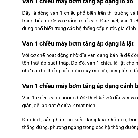
Van 1 chiều máy bơm tăng áp dạng lò xo
Đây là dòng van 1 chiều phổ biến trên thị trường v
trạng búa nước và chống rò rỉ cao. Đặc biệt, van 1 
dụng phổ biến trong các hệ thống cấp nước gia đình
Van 1 chiều máy bơm tăng áp dạng lá lật
Với cơ chế hoạt động nhờ đĩa van dạng bản lề để đó
tổn thất áp suất thấp. Do đó, van 1 chiều lá lật ch
như các hệ thống cấp nước quy mô lớn, công trình d
Van 1 chiều máy bơm tăng áp dạng cánh
Van 1 chiều cánh bướm được thiết kế với đĩa van và
giản, dễ lắp đặt ở giữa 2 mặt bích.
Đặc biệt, sản phẩm có kiểu dáng khá nhỏ gọn, trọ
thẳng đứng, phương ngang trong các hệ thống đường