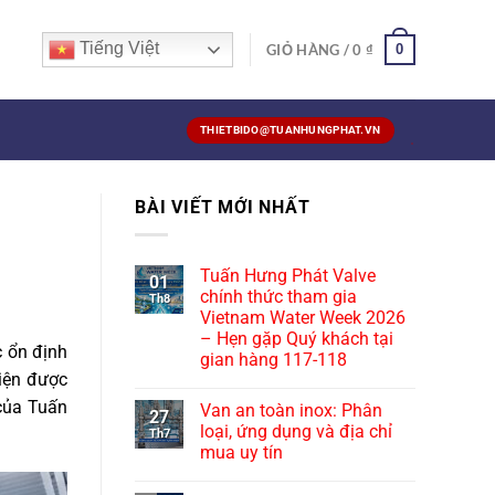
Tiếng Việt
0
GIỎ HÀNG /
0
₫
THIETBIDO@TUANHUNGPHAT.VN
BÀI VIẾT MỚI NHẤT
Tuấn Hưng Phát Valve
01
chính thức tham gia
Th8
Vietnam Water Week 2026
– Hẹn gặp Quý khách tại
c ổn định
gian hàng 117-118
hiện được
 của Tuấn
Van an toàn inox: Phân
27
loại, ứng dụng và địa chỉ
Th7
mua uy tín