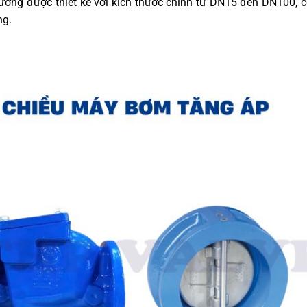
ường được thiết kế với kích thước chính từ DN15 đến DN100, c
ng.