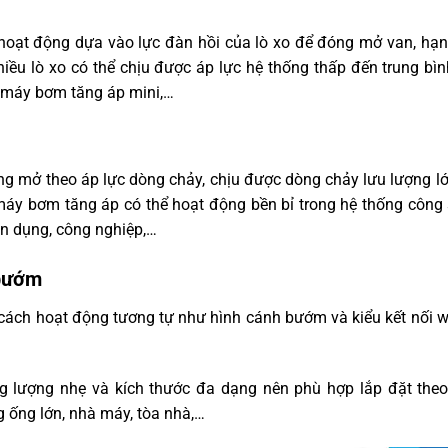
à hoạt động dựa vào lực đàn hồi của lò xo để đóng mở van, hạn
chiều lò xo có thể chịu được áp lực hệ thống thấp đến trung bì
, máy bơm tăng áp mini,…
ng mở theo áp lực dòng chảy, chịu được dòng chảy lưu lượng l
o máy bơm tăng áp có thể hoạt động bền bỉ trong hệ thống công
ân dụng, công nghiệp,…
 bướm
 cách hoạt động tương tự như hình cánh bướm và kiểu kết nối 
ng lượng nhẹ và kích thước đa dạng nên phù hợp lắp đặt the
 ống lớn, nhà máy, tòa nhà,…