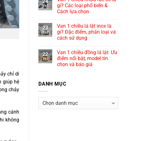
24
gì? Các loại phổ biến &
Th7
Cách lựa chọn
Van 1 chiều lá lật inox là
23
gì? Đặc điểm, phân loại và
Th7
cách sử dụng
Van 1 chiều đồng lá lật: Ưu
22
điểm nổi bật, model tin
Th7
chọn và báo giá
ảy chỉ di
m giúp hệ
DANH MỤC
dòng chảy
Danh
mục
ạng cánh
hi không