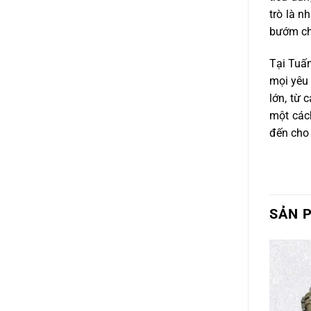
trò là n
bướm chí
Tại Tuấn
mọi yêu 
lớn, từ 
một cách
đến cho 
SẢN 