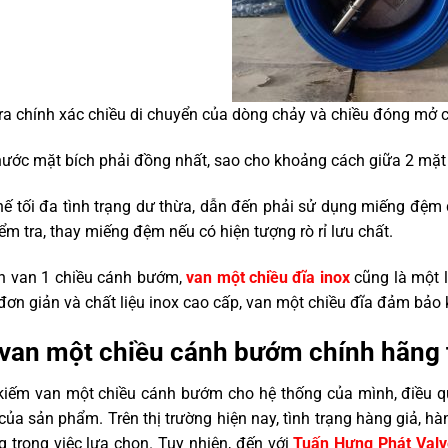
ra chính xác chiều di chuyển của dòng chảy và chiều đóng mở 
hước mặt bích phải đồng nhất, sao cho khoảng cách giữa 2 mặt 
hế tối đa tình trạng dư thừa, dẫn đến phải sử dụng miếng đệm
ểm tra, thay miếng đệm nếu có hiện tượng rò rỉ lưu chất.
h van 1 chiều cánh bướm,
van một chiều đĩa inox
cũng là một l
đơn giản và chất liệu inox cao cấp, van một chiều đĩa đảm bảo
van một chiều cánh bướm chính hãng 
 kiếm van một chiều cánh bướm cho hệ thống của mình, điều q
của sản phẩm. Trên thị trường hiện nay, tình trạng hàng giả, h
g trong việc lựa chọn. Tuy nhiên, đến với
Tuấn Hưng Phát Valv