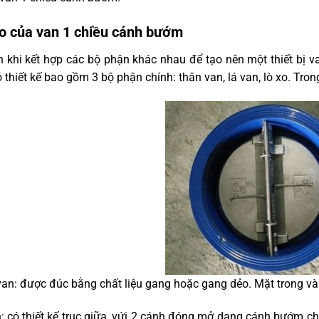
o của van 1 chiều cánh bướm
 khi kết hợp các bộ phận khác nhau để tạo nên một thiết bị 
thiết kế bao gồm 3 bộ phận chính: thân van, lá van, lò xo. Tron
an: được đúc bằng chất liệu gang hoặc gang dẻo. Mặt trong và
: có thiết kế trục giữa, vứi 2 cánh đóng mở dạng cánh bướm chấ