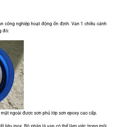
van công nghiệp hoạt động ổn định. Van 1 chiều cánh
g đó:
 mặt ngoài được sơn phủ lớp sơn epoxy cao cấp.
t liệu inox. Bộ phận lá van có thể làm việc trong môi