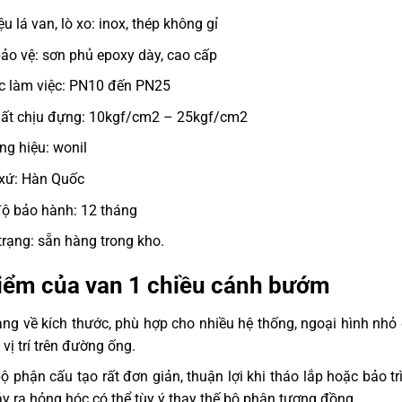
iệu lá van, lò xo: inox, thép không gỉ
ảo vệ: sơn phủ epoxy dày, cao cấp
c làm việc: PN10 đến PN25
uất chịu đựng: 10kgf/cm2 – 25kgf/cm2
g hiệu: wonil
xứ: Hàn Quốc
ộ bảo hành: 12 tháng
trạng: sẵn hàng trong kho.
iểm của van 1 chiều cánh bướm
ng về kích thước, phù hợp cho nhiều hệ thống, ngoại hình nh
 vị trí trên đường ống.
ộ phận cấu tạo rất đơn giản, thuận lợi khi tháo lắp hoặc bảo t
ảy ra hỏng hóc có thể tùy ý thay thế bộ phận tương đồng.