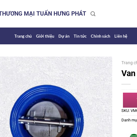
 THƯƠNG MẠI TUẤN HƯNG PHÁT
Trang chủ
Giới thiệu
Dự án
Tin tức
Chính sách
Liên hệ
Trang c
Van
SKU:
VM
Danh mụ