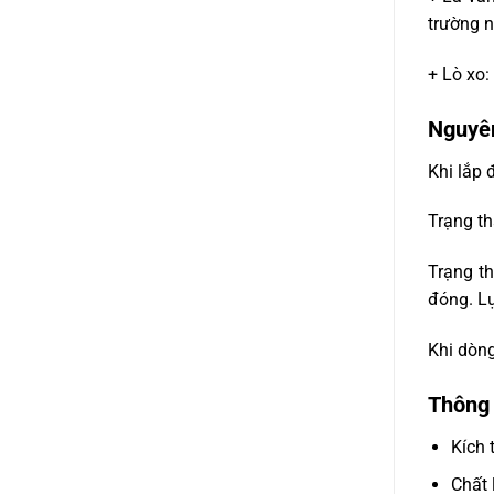
trường n
+ Lò xo:
Nguyên
Khi lắp 
Trạng th
Trạng th
đóng. Lự
Khi dòng
Thông 
Kích 
Chất 