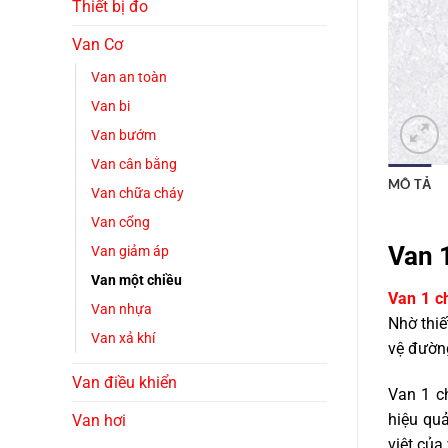
Thiết bị đo
Van Cơ
Van an toàn
Van bi
Van bướm
Van cân bằng
MÔ TẢ
Van chữa cháy
Van cổng
Van 
Van giảm áp
Van một chiều
Van 1 c
Van nhựa
Nhờ thi
Van xả khí
vệ đường
Van điều khiển
Van 1 c
hiệu quả
Van hơi
việt của