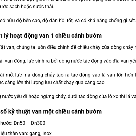
ước sạch hoặc nước thải.
 sở hữu độ bền cao, độ đàn hồi tốt, và có khả năng chống gỉ sét
 lý hoạt động van 1 chiều cánh bướm
đặt van, chúng ta luôn điều chỉnh để chiều chảy của dòng chảy n
ái van đóng, lực sinh ra bởi dòng nước tác động vào đĩa van yếu
ái mở, lực mà dòng chảy tạo ra tác động vào lá van lớn hơn l
c càng lớn thì lượng lưu chất chạy qua càng cao.
 nước yếu đi hoặc ngừng chảy, dưới tác động của lò xo thì lá van 
số kỹ thuật van một chiều cánh bướm
thước: Dn50 – Dn300
liệu thân van: gang, inox