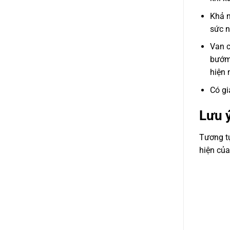
Khả n
sức n
Van c
bướm
hiện 
Có gi
Lưu 
Tương 
hiện của