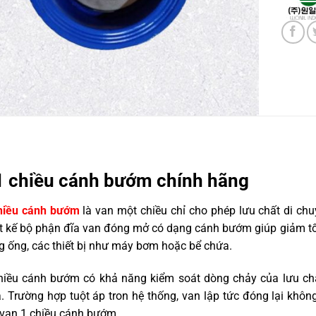
1 chiều cánh bướm chính hãng
hiều cánh bướm
là van một chiều chỉ cho phép lưu chất di chu
ết kế bộ phận đĩa van đóng mở có dạng cánh bướm giúp giảm tố
 ống, các thiết bị như máy bơm hoặc bể chứa.
hiều cánh bướm có khả năng kiểm soát dòng chảy của lưu chấ
. Trường hợp tuột áp tron hệ thống, van lập tức đóng lại khô
 van 1 chiều cánh bướm.