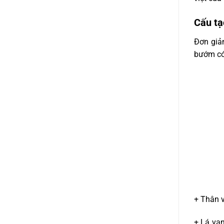
Cấu tạ
Đơn giản
bướm có 
+ Thân v
+ Lá van