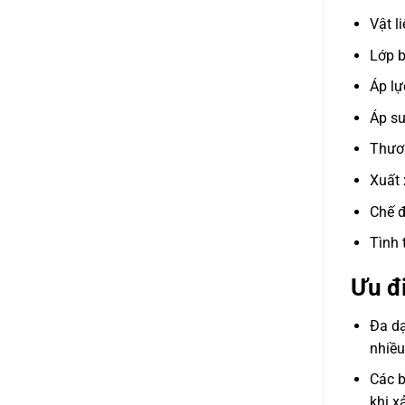
Vật l
Lớp b
Áp lự
Áp s
Thươn
Xuất 
Chế đ
Tình 
Ưu đ
Đa dạ
nhiều
Các b
khi x