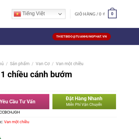
Tiếng Việt
0
GIỎ HÀNG /
0
₫
THIETBIDO@TUANHUNGPHAT.VN
hủ
/
Sản phẩm
/
Van Cơ
/
Van một chiều
 1 chiều cánh bướm
Đặt Hàng Nhanh
Yêu Cầu Tư Vấn
Miễn Phí Vận Chuyển
CCBCHJGH
c:
Van một chiều