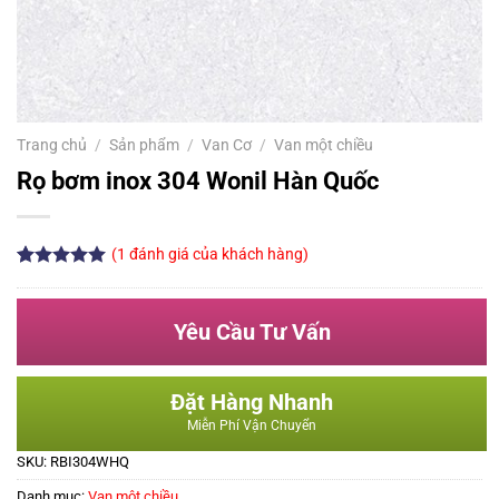
Trang chủ
/
Sản phẩm
/
Van Cơ
/
Van một chiều
Rọ bơm inox 304 Wonil Hàn Quốc
(
1
đánh giá của khách hàng)
5.00
1
trên 5
dựa trên
đánh giá
Yêu Cầu Tư Vấn
Đặt Hàng Nhanh
Miễn Phí Vận Chuyển
SKU:
RBI304WHQ
Danh mục:
Van một chiều