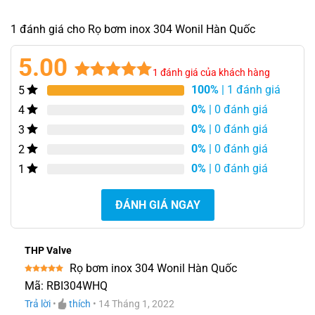
hạng
5.00
5 sao
1 đánh giá cho Rọ bơm inox 304 Wonil Hàn Quốc
5.00
1
đánh giá của khách hàng
100%
| 1 đánh giá
5
5.00
1
trên 5
dựa trên
0%
| 0 đánh giá
4
đánh giá
0%
| 0 đánh giá
3
0%
| 0 đánh giá
2
0%
| 0 đánh giá
1
ĐÁNH GIÁ NGAY
THP Valve
Rọ bơm inox 304 Wonil Hàn Quốc
Được xếp
Mã: RBI304WHQ
hạng
5
5
sao
Trả lời
•
thích
•
14 Tháng 1, 2022