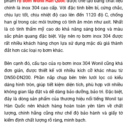
phẩm
rọ bơm Wonil Hàn Quốc
được chế tạo bằng chất liệu
chính là inox 304 cao cấp. Với đặc tính bền bỉ, cứng chắc,
chịu lực tốt, chịu nhiệt độ cao lên đến 1120 độ C, chống
han gỉ trong các môi trường có tính ăn mòn như axit. Nhất
là có tính thẩm mỹ cao do khả năng sáng bóng và màu
sắc phản quang đặc biệt. Vậy nên rọ bơm inox 304 được
rất nhiều khách hàng chọn lựa sử dụng mặc dù giá thành
đắt hơn các loại rọ bơm khác.
Bên cạnh đó, cấu tạo của rọ bơm inox 304 Wonil cũng khá
đơn giản, được thiết kế với nhiều kích cỡ khác nhau từ
DN50-DN200. Phần nắp chụp bên trên lưới lọc có kiểu
dáng hình tròn, giúp tiết kiệm diện tích, phù hợp với nhiều
không gian lắp đặt và dễ dàng bảo dưỡng, bảo trì. Đặc biệt,
đây là dòng sản phẩm của thương hiệu nổi tiếng Wonil tại
Hàn Quốc nên khách hàng hoàn toàn yên tâm về chất
lượng, chính hãng cũng như chế độ bảo hành và giấy tờ
kiểm định chất lượng rõ ràng, minh bạch.