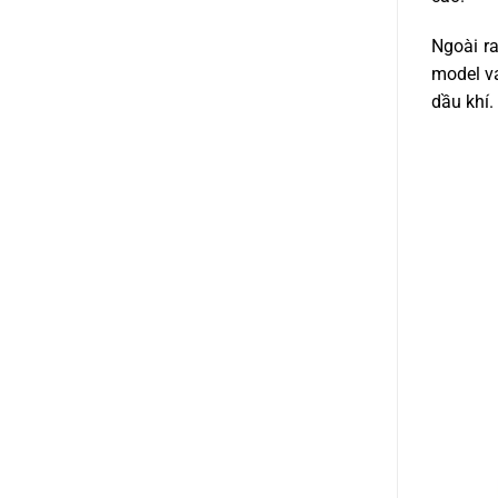
Ngoài ra
model va
dầu khí.