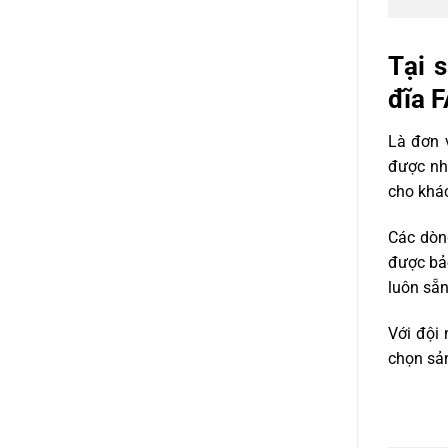
Tại 
đĩa F
Là đơn 
được nhi
cho khá
Các dòn
được bảo
luôn sẵn
Với đội
chọn sản