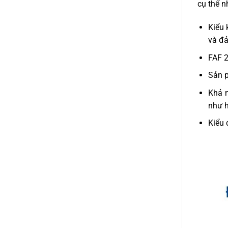
cụ thể n
Kiểu 
và đả
FAF 2
Sản p
Khả n
như h
Kiểu 