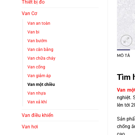
Thiết bị đo
Van Cơ
Van an toàn
Van bi
Van bướm
Van cân bằng
MÔ TẢ
Van chữa cháy
Van cổng
Tìm h
Van giảm áp
Van một chiều
Van một
Van nhựa
nghiệt. 
Van xả khí
lên tới 
Van điều khiển
Sản phẩm
chống ăn
Van hơi
cao.