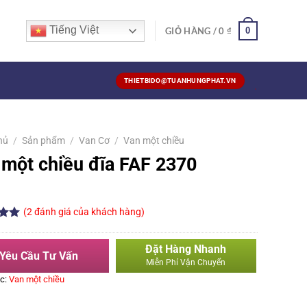
Tiếng Việt
0
GIỎ HÀNG /
0
₫
THIETBIDO@TUANHUNGPHAT.VN
hủ
/
Sản phẩm
/
Van Cơ
/
Van một chiều
 một chiều đĩa FAF 2370
(
2
đánh giá của khách hàng)
ên 5
n
Đặt Hàng Nhanh
á
Yêu Cầu Tư Vấn
Miễn Phí Vận Chuyển
c:
Van một chiều