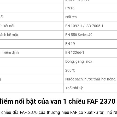
PN16
nối
Nối ren
n kết nối
EN 1092-1 / ISO 7005-1
ách bề mặt
EN 558 Series 49
EN 19
ẩn kiểm định
EN 12266-1
Đồng, gang, inox
200°C
g
Nước sạch, nước thải, hơi nóng,
Thổ Nhĩ Kỳ
điểm nổi bật của van 1 chiều FAF 2370
chiều đĩa FAF 2370 của thương hiệu FAF có xuất xứ từ Thổ Nhĩ