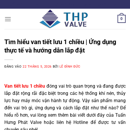
Bỏ
CÔNG TY TNHH THƯƠNG MẠI TUẤN HƯNG PHÁT
qua
nội
0
dung
Tìm hiểu van tiết lưu 1 chiều | Ứng dụng
thực tế và hướng dẫn lắp đặt
ĐĂNG VÀO
22 THÁNG 5, 2026
BỞI
LÊ ĐÌNH ĐỨC
Van tiết lưu 1 chiều
đóng vai trò quan trọng và đang được
lắp đặt rộng rãi đặc biệt trong các hệ thống khí nén, thủy
lực hay máy móc vận hành tự động. Vậy sản phẩm mang
đến vai trò gì, ứng dụng và cách lắp đặt như thế nào? Để
hiểu rõ hơn, vui lòng xem thêm bài viết dưới đây của Tuấn
Hưng Phát Valve hoặc liên hệ Hotline để được tư vấn
chuyên sâu nhé!