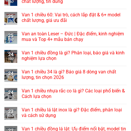
chất lượng, tin dùng
Th7
Van 1 chiều 60: Vai trò, cách lắp đặt & 6+ model
25
chất lượng, giá ưu đãi
Th7
Van an toàn Leser – Đức | Đặc điểm, kinh nghiệm
25
mua và Top 4+ mẫu bán chạy
Th7
Van 1 chiều đồng là gì? Phân loại, báo giá và kinh
24
nghiệm lựa chọn
Th7
Van 1 chiều 34 là gì? Báo giá 8 dòng van chất
24
lượng, tin chọn 2026
Th7
Van 1 chiều nhựa rắc co là gì? Các loại phổ biến &
24
Cách lựa chọn
Th7
Van 1 chiều lá lật inox là gì? Đặc điểm, phân loại
23
và cách sử dụng
Th7
Van 1 chiều đồng lá lật: Ưu điểm nổi bật, model tin
22