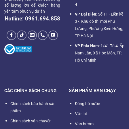
4
số lượng lớn để khách hàng
yên tâm phục vụ dự án
VP Đại Diện
: Số 11 - Liền kề
Hotline:
0961.694.858
37, Khu đô thị mới Phú
Lương, Phường Kiến Hưng,
TP Hà Nội
VP Phía Nam
: 1/41 Tổ 4, Ấp
Nam Lân, Xã Hóc Môn, TP.
Hồ Chí Minh
SẢN PHẨM BÁN CHẠY
CÁC CHÍNH SÁCH CHUNG
Chính sách bảo hành sản
Đồng hồ nước
phẩm
Va
n bi
Chính sách vận chuyển
Van bướm