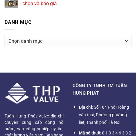
chọn và báo giá
Th7
DANH MỤC
Danh
mục
CÔNG TY TNHH TM TUẤN
HƯNG PHÁT
Địa chỉ
: Số 184 Phố Hoàng
văn thái, Phường phương
Tuấn Hưng Phát Valve địa chỉ
chuyên cung cấp đồng hồ
liệt, Thành phố Hà Nội
nước, van công nghiệp uy tín,
Mã số thuế
: 0 1 0 3 4 6 3 0 2
chất lượng Việt Nam. Sẵn hàng