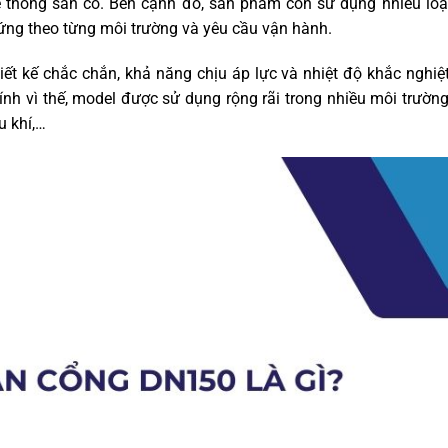
hệ thống sẵn có. Bên cạnh đó, sản phẩm còn sử dụng nhiều loại
ứng theo từng môi trường và yêu cầu vận hành.
t kế chắc chắn, khả năng chịu áp lực và nhiệt độ khắc nghiệt
hính vì thế, model được sử dụng rộng rãi trong nhiều môi trườn
u khí,…