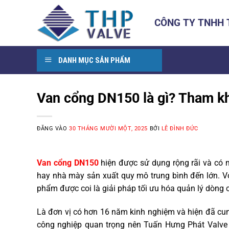
Bỏ
qua
CÔNG TY TNHH
nội
dung
DANH MỤC SẢN PHẨM
Van cổng DN150 là gì? Tham kh
ĐĂNG VÀO
30 THÁNG MƯỜI MỘT, 2025
BỞI
LÊ ĐÌNH ĐỨC
Van cổng DN150
hiện được sử dụng rộng rãi và có m
hay nhà mày sản xuất quy mô trung bình đến lớn. V
phẩm được coi là giải pháp tối ưu hóa quản lý dòng c
Là đơn vị có hơn 16 năm kinh nghiệm và hiện đã cun
công nghiệp quan trọng nên Tuấn Hưng Phát Valve 