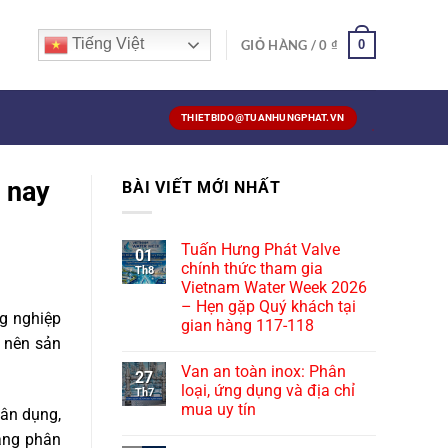
Tiếng Việt
0
GIỎ HÀNG /
0
₫
THIETBIDO@TUANHUNGPHAT.VN
 nay
BÀI VIẾT MỚI NHẤT
Tuấn Hưng Phát Valve
01
chính thức tham gia
Th8
Vietnam Water Week 2026
– Hẹn gặp Quý khách tại
ng nghiệp
gian hàng 117-118
 nên sản
Van an toàn inox: Phân
27
loại, ứng dụng và địa chỉ
Th7
mua uy tín
dân dụng,
ang phân