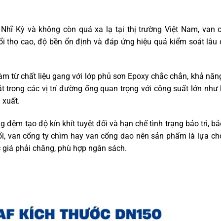
Nhĩ Kỳ và không còn quá xa lạ tại thị trường Việt Nam, van 
ổi thọ cao, độ bền ổn định và đáp ứng hiệu quả kiểm soát lâu 
m từ chất liệu gang với lớp phủ sơn Epoxy chắc chắn, khả năn
ặt trong các vị trí đường ống quan trọng với công suất lớn như
 xuất.
ng đệm tạo độ kín khít tuyệt đối và hạn chế tình trạng bảo trì, b
ổi, van cổng ty chìm hay van cổng dao nên sản phẩm là lựa ch
 giá phải chăng, phù hợp ngân sách.