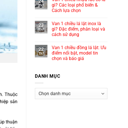
24
gì? Các loại phổ biến &
Th7
Cách lựa chọn
Van 1 chiều lá lật inox là
23
gì? Đặc điểm, phân loại và
Th7
cách sử dụng
Van 1 chiều đồng lá lật: Ưu
22
điểm nổi bật, model tin
Th7
chọn và báo giá
DANH MỤC
Danh
h. Thuộc
mục
ghiệp sản
iúp thuận