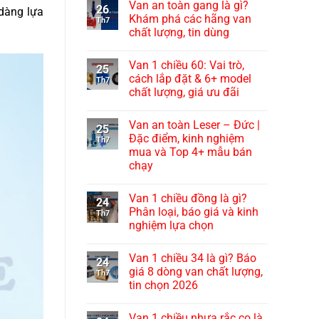
Van an toàn gang là gì?
26
 dàng lựa
Khám phá các hãng van
Th7
chất lượng, tin dùng
Van 1 chiều 60: Vai trò,
25
cách lắp đặt & 6+ model
Th7
chất lượng, giá ưu đãi
Van an toàn Leser – Đức |
25
Đặc điểm, kinh nghiệm
Th7
mua và Top 4+ mẫu bán
chạy
Van 1 chiều đồng là gì?
24
Phân loại, báo giá và kinh
Th7
nghiệm lựa chọn
Van 1 chiều 34 là gì? Báo
24
giá 8 dòng van chất lượng,
Th7
tin chọn 2026
Van 1 chiều nhựa rắc co là