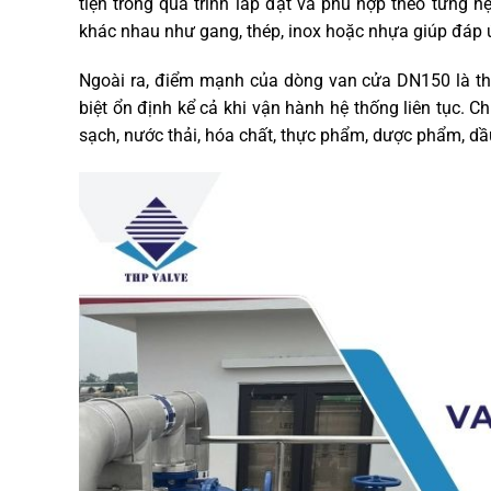
tiện trong quá trình lắp đặt và phù hợp theo từng 
khác nhau như gang, thép, inox hoặc nhựa giúp đáp 
Ngoài ra, điểm mạnh của dòng van cửa DN150 là thiế
biệt ổn định kể cả khi vận hành hệ thống liên tục. C
sạch, nước thải, hóa chất, thực phẩm, dược phẩm, dầ