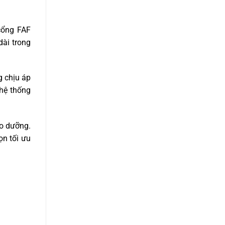
cổng FAF
dài trong
g chịu áp
 hệ thống
ảo dưỡng.
ọn tối ưu