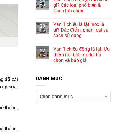
24
gì? Các loại phổ biến &
Th7
Cách lựa chọn
Van 1 chiều lá lật inox là
23
gì? Đặc điểm, phân loại và
Th7
cách sử dụng
Van 1 chiều đồng lá lật: Ưu
22
điểm nổi bật, model tin
Th7
chọn và báo giá
DANH MỤC
ng đã cài
ỏ áp suất
Danh
mục
hệ thống.
hệ thống.