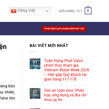
Tiếng Việt
0
GIỎ HÀNG /
0
₫
THIETBIDO@TUANHUNGPHAT.VN
iện
BÀI VIẾT MỚI NHẤT
Tuấn Hưng Phát Valve
01
chính thức tham gia
Th8
Vietnam Water Week 2026
– Hẹn gặp Quý khách tại
gian hàng 117-118
 năng bảo
Van an toàn inox: Phân
27
uy nhiên,
loại, ứng dụng và địa chỉ
Th7
Valve tìm
mua uy tín