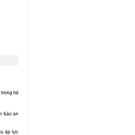
 trong hệ
ảm bảo an
ịu áp lực