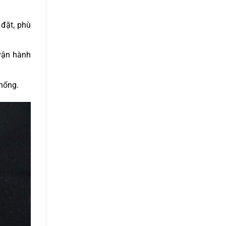
 đặt, phù
 vận hành
thống.