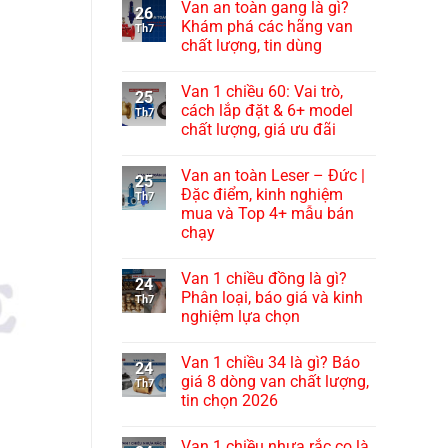
Van an toàn gang là gì?
26
Khám phá các hãng van
Th7
chất lượng, tin dùng
Van 1 chiều 60: Vai trò,
25
cách lắp đặt & 6+ model
Th7
chất lượng, giá ưu đãi
Van an toàn Leser – Đức |
25
Đặc điểm, kinh nghiệm
Th7
mua và Top 4+ mẫu bán
chạy
Van 1 chiều đồng là gì?
24
Phân loại, báo giá và kinh
Th7
nghiệm lựa chọn
Van 1 chiều 34 là gì? Báo
24
giá 8 dòng van chất lượng,
Th7
tin chọn 2026
Van 1 chiều nhựa rắc co là