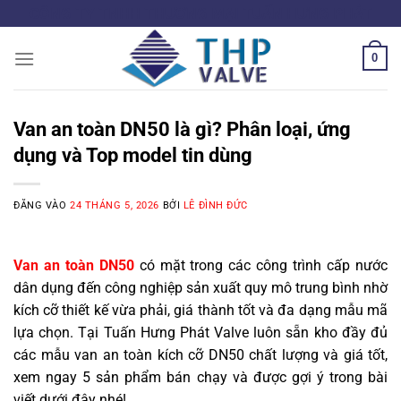
Bỏ
CÔNG TY TNHH THƯƠNG MẠI TUẤN HƯNG PHÁT
qua
nội
0
dung
Van an toàn DN50 là gì? Phân loại, ứng
dụng và Top model tin dùng
ĐĂNG VÀO
24 THÁNG 5, 2026
BỞI
LÊ ĐÌNH ĐỨC
Van an toàn DN50
có mặt trong các công trình cấp nước
dân dụng đến công nghiệp sản xuất quy mô trung bình nhờ
kích cỡ thiết kế vừa phải, giá thành tốt và đa dạng mẫu mã
lựa chọn. Tại Tuấn Hưng Phát Valve luôn sẵn kho đầy đủ
các mẫu van an toàn kích cỡ DN50 chất lượng và giá tốt,
xem ngay 5 sản phẩm bán chạy và được gợi ý trong bài
viết dưới đây nhé!