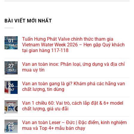
BÀI VIẾT MỚI NHẤT
Tuấn Hưng Phát Valve chính thức tham gia
01
Vietnam Water Week 2026 – Hẹn gặp Quý khách
Th8
tại gian hàng 117-118
Van an toàn inox: Phân loại, ứng dụng và địa chỉ
27
mua uy tín
Th7
Van an toàn gang là gì? Khám phá các hãng van
26
chất lượng, tin dùng
Th7
Van 1 chiều 60: Vai trò, cách lắp đặt & 6+ model
25
chất lượng, giá ưu đãi
Th7
Van an toàn Leser – Đức | Đặc điểm, kinh nghiệm
25
mua và Top 4+ mẫu bán chạy
Th7