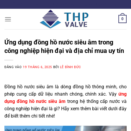
Bỏ
CÔNG TY TNHH THƯƠNG MẠI TUẤN HƯNG PHÁT
qua
nội
0
dung
Ứng dụng đồng hồ nước siêu âm trong
công nghiệp hiện đại và địa chỉ mua uy tín
ĐĂNG VÀO
19 THÁNG 6, 2025
BỞI
LÊ ĐÌNH ĐỨC
Đồng hồ nước siêu âm là dòng đồng hồ thông minh, cho
phép cung cấp dữ liệu nhanh chóng, chính xác. Vậy
ứng
dụng đồng hồ nước siêu âm
trong hệ thống cấp nước và
công nghiệp hiện đại là gì? Hãy xem thêm bài viết dưới đây
để biết thêm chi tiết nhé!