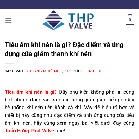
Bỏ
CÔNG TY TNHH THƯƠNG MẠI TUẤN HƯNG PHÁT
qua
nội
0
dung
Tiêu âm khí nén là gì? Đặc điểm và ứng
dụng của giảm thanh khí nén
ĐĂNG VÀO
17 THÁNG MƯỜI MỘT, 2021
BỞI
LÊ ĐÌNH ĐỨC
Tiêu âm khí nén là gì?
Đây phụ kiện không phải ai cũng
biết nhưng đóng vai trò quan trọng giúp giảm tiếng ồn khi
hệ thống khí nén tiến hành xả khí. Vậy để hiểu rõ hơn về
thiết bị này cũng như đặc điểm và tính ứng dụng của tiêu
âm khí nén, hãy cùng xem ngay bài viết dưới đây cùng
Tuấn Hưng Phát Valve
nhé!