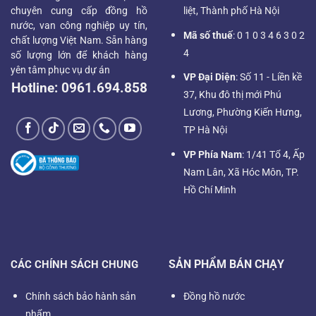
chuyên cung cấp đồng hồ
liệt, Thành phố Hà Nội
nước, van công nghiệp uy tín,
Mã số thuế
: 0 1 0 3 4 6 3 0 2
chất lượng Việt Nam. Sẵn hàng
4
số lượng lớn để khách hàng
yên tâm phục vụ dự án
VP Đại Diện
: Số 11 - Liền kề
Hotline:
0961.694.858
37, Khu đô thị mới Phú
Lương, Phường Kiến Hưng,
TP Hà Nội
VP Phía Nam
: 1/41 Tổ 4, Ấp
Nam Lân, Xã Hóc Môn, TP.
Hồ Chí Minh
SẢN PHẨM BÁN CHẠY
CÁC CHÍNH SÁCH CHUNG
Chính sách bảo hành sản
Đồng hồ nước
phẩm