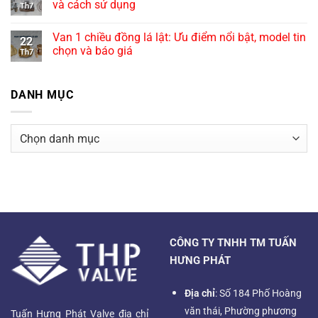
và cách sử dụng
Th7
Van 1 chiều đồng lá lật: Ưu điểm nổi bật, model tin
22
chọn và báo giá
Th7
DANH MỤC
Danh
mục
CÔNG TY TNHH TM TUẤN
HƯNG PHÁT
Địa chỉ
: Số 184 Phố Hoàng
văn thái, Phường phương
Tuấn Hưng Phát Valve địa chỉ