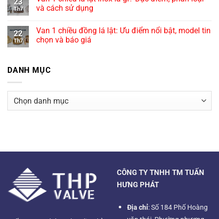
23
và cách sử dụng
Th7
Van 1 chiều đồng lá lật: Ưu điểm nổi bật, model tin
22
chọn và báo giá
Th7
DANH MỤC
Danh
mục
CÔNG TY TNHH TM TUẤN
HƯNG PHÁT
Địa chỉ
: Số 184 Phố Hoàng