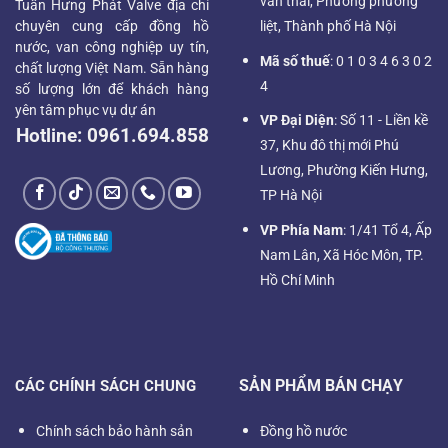
văn thái, Phường phương
Tuấn Hưng Phát Valve địa chỉ
chuyên cung cấp đồng hồ
liệt, Thành phố Hà Nội
nước, van công nghiệp uy tín,
Mã số thuế
: 0 1 0 3 4 6 3 0 2
chất lượng Việt Nam. Sẵn hàng
4
số lượng lớn để khách hàng
yên tâm phục vụ dự án
VP Đại Diện
: Số 11 - Liền kề
Hotline:
0961.694.858
37, Khu đô thị mới Phú
Lương, Phường Kiến Hưng,
TP Hà Nội
VP Phía Nam
: 1/41 Tổ 4, Ấp
Nam Lân, Xã Hóc Môn, TP.
Hồ Chí Minh
SẢN PHẨM BÁN CHẠY
CÁC CHÍNH SÁCH CHUNG
Chính sách bảo hành sản
Đồng hồ nước