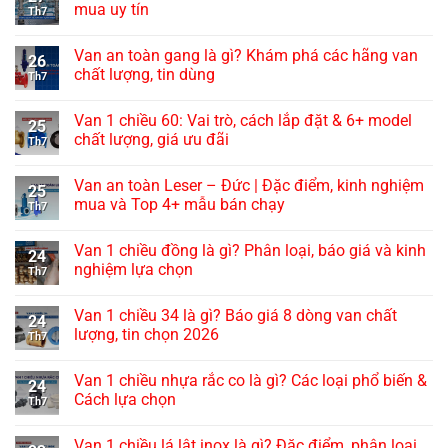
mua uy tín
Th7
Van an toàn gang là gì? Khám phá các hãng van
26
chất lượng, tin dùng
Th7
Van 1 chiều 60: Vai trò, cách lắp đặt & 6+ model
25
chất lượng, giá ưu đãi
Th7
Van an toàn Leser – Đức | Đặc điểm, kinh nghiệm
25
mua và Top 4+ mẫu bán chạy
Th7
Van 1 chiều đồng là gì? Phân loại, báo giá và kinh
24
nghiệm lựa chọn
Th7
Van 1 chiều 34 là gì? Báo giá 8 dòng van chất
24
lượng, tin chọn 2026
Th7
Van 1 chiều nhựa rắc co là gì? Các loại phổ biến &
24
Cách lựa chọn
Th7
Van 1 chiều lá lật inox là gì? Đặc điểm, phân loại