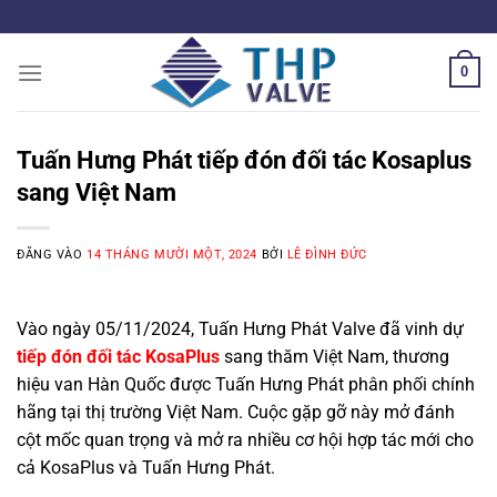
Bỏ
CÔNG TY TNHH THƯƠNG MẠI TUẤN HƯNG PHÁT
qua
nội
0
dung
Tuấn Hưng Phát tiếp đón đối tác Kosaplus
sang Việt Nam
ĐĂNG VÀO
14 THÁNG MƯỜI MỘT, 2024
BỞI
LÊ ĐÌNH ĐỨC
Vào ngày 05/11/2024, Tuấn Hưng Phát Valve đã vinh dự
tiếp đón đối tác KosaPlus
sang thăm Việt Nam, thương
hiệu van Hàn Quốc được Tuấn Hưng Phát phân phối chính
hãng tại thị trường Việt Nam. Cuộc gặp gỡ này mở đánh
cột mốc quan trọng và mở ra nhiều cơ hội hợp tác mới cho
cả KosaPlus và Tuấn Hưng Phát.