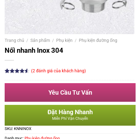
Trang chủ
/
Sản phẩm
/
Phụ kiện
/
Phụ kiện đường ống
Nối nhanh Inox 304
(
2
đánh giá của khách hàng)
4.50
2
trên
5 dựa trên
đánh giá
Yêu Cầu Tư Vấn
Đặt Hàng Nhanh
Miễn Phí Vận Chuyển
SKU:
KNNINOX
Danh mục:
Phụ kiện đường ống