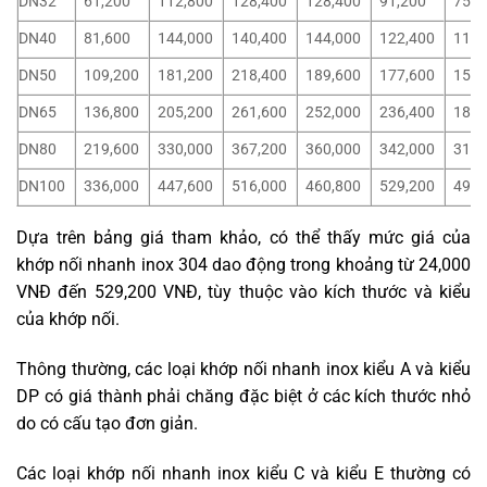
DN32
61,200
112,800
128,400
128,400
91,200
75,6
DN40
81,600
144,000
140,400
144,000
122,400
116,
DN50
109,200
181,200
218,400
189,600
177,600
156,
DN65
136,800
205,200
261,600
252,000
236,400
187,
DN80
219,600
330,000
367,200
360,000
342,000
313,
DN100
336,000
447,600
516,000
460,800
529,200
496,
Dựa trên bảng giá tham khảo, có thể thấy mức giá của
khớp nối nhanh inox 304 dao động trong khoảng từ 24,000
VNĐ đến 529,200 VNĐ, tùy thuộc vào kích thước và kiểu
của khớp nối.
Thông thường, các loại khớp nối nhanh inox kiểu A và kiểu
DP có giá thành phải chăng đặc biệt ở các kích thước nhỏ
do có cấu tạo đơn giản.
Các loại khớp nối nhanh inox kiểu C và kiểu E thường có