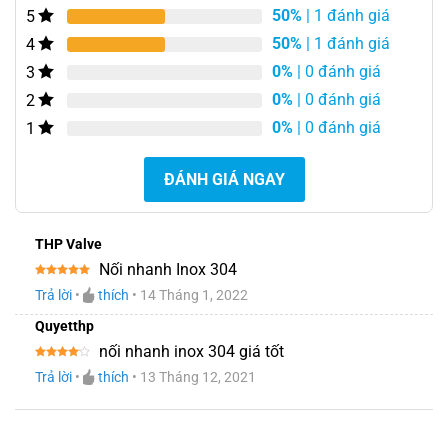
50%
| 1 đánh giá
5
4.50
2
trên
5 dựa trên
50%
| 1 đánh giá
4
đánh giá
0%
| 0 đánh giá
3
0%
| 0 đánh giá
2
0%
| 0 đánh giá
1
ĐÁNH GIÁ NGAY
THP Valve
Nối nhanh Inox 304
Được xếp
Trả lời
•
thích
•
14 Tháng 1, 2022
hạng
5
5
sao
Quyetthp
nối nhanh inox 304 giá tốt
Được
Trả lời
•
thích
•
13 Tháng 12, 2021
xếp
hạng
4
5 sao