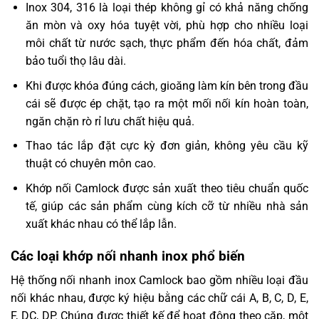
Inox 304, 316 là loại thép không gỉ có khả năng chống
ăn mòn và oxy hóa tuyệt vời, phù hợp cho nhiều loại
môi chất từ nước sạch, thực phẩm đến hóa chất, đảm
bảo tuổi thọ lâu dài.
Khi được khóa đúng cách, gioăng làm kín bên trong đầu
cái sẽ được ép chặt, tạo ra một mối nối kín hoàn toàn,
ngăn chặn rò rỉ lưu chất hiệu quả.
Thao tác lắp đặt cực kỳ đơn giản, không yêu cầu kỹ
thuật có chuyên môn cao.
Khớp nối Camlock được sản xuất theo tiêu chuẩn quốc
tế, giúp các sản phẩm cùng kích cỡ từ nhiều nhà sản
xuất khác nhau có thể lắp lẫn.
Các loại khớp nối nhanh inox phổ biến
Hệ thống nối nhanh inox Camlock bao gồm nhiều loại đầu
nối khác nhau, được ký hiệu bằng các chữ cái A, B, C, D, E,
F, DC, DP. Chúng được thiết kế để hoạt động theo cặp, một