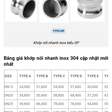
Khớp nối nhanh inox kiểu DP
Bảng giá khớp nối nhanh inox 304 cập nhật mới
nhất
SIZE
TYPE A
TYPE B
TYPE C
TYPE D
TYPE E
TYPE
DN15
24,000
51,600
54,000
57,600
30,000
32,4
DN20
34,800
50,400
58,800
68,400
37,200
42,0
DN25
39,600
86,400
78,000
78,000
54,000
55,2