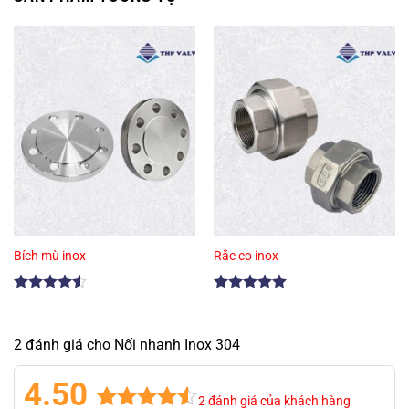
Bích mù inox
Rắc co inox
Được xếp
Được xếp
hạng
4.50
hạng
5.00
5 sao
5 sao
2 đánh giá cho Nối nhanh Inox 304
4.50
2
đánh giá của khách hàng