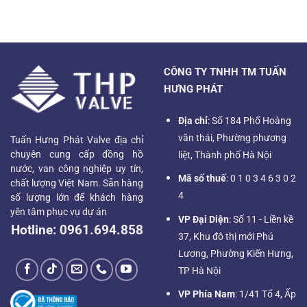
CÔNG TY TNHH TM TUẤN
HƯNG PHÁT
Địa chỉ
: Số 184 Phố Hoàng
văn thái, Phường phương
Tuấn Hưng Phát Valve địa chỉ
chuyên cung cấp đồng hồ
liệt, Thành phố Hà Nội
nước, van công nghiệp uy tín,
Mã số thuế
: 0 1 0 3 4 6 3 0 2
chất lượng Việt Nam. Sẵn hàng
4
số lượng lớn để khách hàng
yên tâm phục vụ dự án
VP Đại Diện
: Số 11 - Liền kề
Hotline:
0961.694.858
37, Khu đô thị mới Phú
Lương, Phường Kiến Hưng,
TP Hà Nội
VP Phía Nam
: 1/41 Tổ 4, Ấp