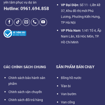
yên tâm phục vụ dự án
VP Đại Diện
: Số 11 - Liền kề
Hotline:
0961.694.858
37, Khu đô thị mới Phú
Lương, Phường Kiến Hưng,
TP Hà Nội
VP Phía Nam
: 1/41 Tổ 4, Ấp
Nam Lân, Xã Hóc Môn, TP.
Hồ Chí Minh
SẢN PHẨM BÁN CHẠY
CÁC CHÍNH SÁCH CHUNG
Chính sách bảo hành sản
Đồng hồ nước
phẩm
Va
n bi
Chính sách vận chuyển
Van bướm
Chính sách đổi trả hàng
Van cổng