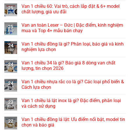
Van 1 chiều 60: Vai trò, cách lắp đặt & 6+ model
25
chất lượng, giá ưu đãi
Th7
Van an toàn Leser – Đức | Đặc điểm, kinh nghiệm
25
mua và Top 4+ mẫu bán chạy
Th7
Van 1 chiều đồng là gì? Phân loại, báo giá và kinh
24
nghiệm lựa chọn
Th7
Van 1 chiều 34 là gì? Báo giá 8 dòng van chất
24
lượng, tin chọn 2026
Th7
Van 1 chiều nhựa rắc co là gì? Các loại phổ biến &
24
Cách lựa chọn
Th7
Van 1 chiều lá lật inox là gì? Đặc điểm, phân loại
23
và cách sử dụng
Th7
Van 1 chiều đồng lá lật: Ưu điểm nổi bật, model tin
22
chọn và báo giá
Th7