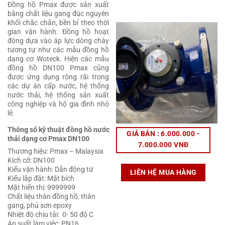
Đồng hồ Pmax được sản xuất
bằng chất liệu gang đúc nguyên
khối chắc chắn, bền bỉ theo thời
gian vận hành. Đồng hồ hoạt
động dựa vào áp lực dòng chảy
tương tự như các mẫu đồng hồ
dạng cơ Woteck. Hiện các mẫu
đồng hồ DN100 Pmax cũng
được ứng dụng rộng rãi trong
các dự án cấp nước, hệ thống
nước thải, hệ thống sản xuất
công nghiệp và hộ gia đình nhỏ
lẻ.
Thông số kỹ thuật đồng hồ nước
GIÁ BÁN : 6.000.000 -
thải dạng cơ Pmax DN100
7.000.000 VNĐ
Thương hiệu: Pmax – Malaysia
Kích cỡ: DN100
Kiểu vận hành: Dẫn động từ
LIÊN HỆ MUA HÀNG
Kiểu lắp đặt: Mặt bích
Mặt hiển thị: 9999999
Chất liệu thân đồng hồ: thân
gang, phủ sơn epoxy
Nhiệt độ chịu tải: 0- 50 độ C
Áp suất làm việc: PN16