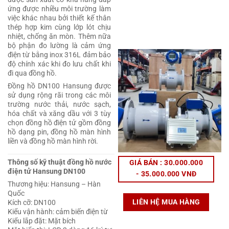
ứng được nhiều môi trường làm
việc khác nhau bởi thiết kế thân
thép hợp kim cùng lớp lót chịu
nhiệt, chống ăn mòn. Thêm nữa
bộ phận đo lường là cảm ứng
điện từ bằng inox 316L đảm bảo
độ chính xác khi đo lưu chất khi
đi qua đồng hồ.
Đồng hồ DN100 Hansung được
sử dụng rộng rãi trong các môi
trường nước thải, nước sạch,
hóa chất và xăng dầu với 3 tùy
chọn đồng hồ điện tử gồm đồng
hồ dạng pin, đồng hồ màn hình
liền và đồng hồ màn hình rời.
Thông số kỹ thuật đồng hồ nước
GIÁ BÁN : 30.000.000
điện tử Hansung DN100
- 35.000.000 VNĐ
Thương hiệu: Hansung – Hàn
Quốc
LIÊN HỆ MUA HÀNG
Kích cỡ: DN100
Kiểu vận hành: cảm biến điện từ
Kiểu lắp đặt: Mặt bích