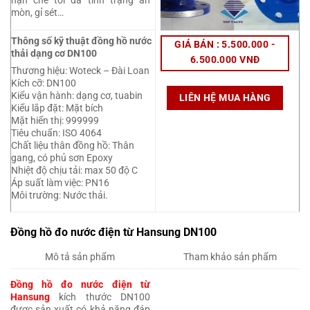
hạn chế tối đa tình trạng ăn
mòn, gỉ sét…
Thông số kỹ thuật đồng hồ nước
GIÁ BÁN : 5.500.000 -
thải dạng cơ DN100
6.500.000 VNĐ
Thương hiệu: Woteck – Đài Loan
Kích cỡ: DN100
Kiểu vận hành: dạng cơ, tuabin
LIÊN HỆ MUA HÀNG
Kiểu lắp đặt: Mặt bích
Mặt hiển thị: 999999
Tiêu chuẩn: ISO 4064
Chất liệu thân đồng hồ: Thân
gang, có phủ sơn Epoxy
Nhiệt độ chịu tải: max 50 độ C
Áp suất làm việc: PN16
Môi trường: Nước thải.
Đồng hồ đo nước điện từ Hansung DN100
Mô tả sản phẩm
Tham khảo sản phẩm
Đồng hồ đo nước điện từ
Hansung
kích thước DN100
được sản xuất có khả năng đáp