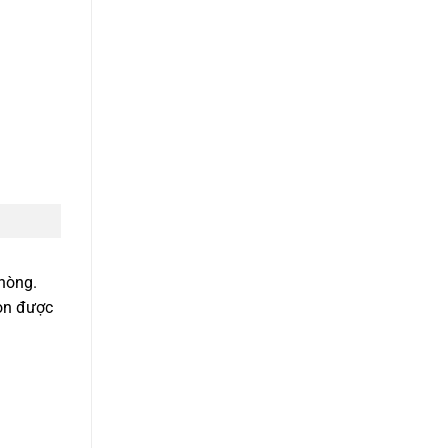
hòng.
còn được