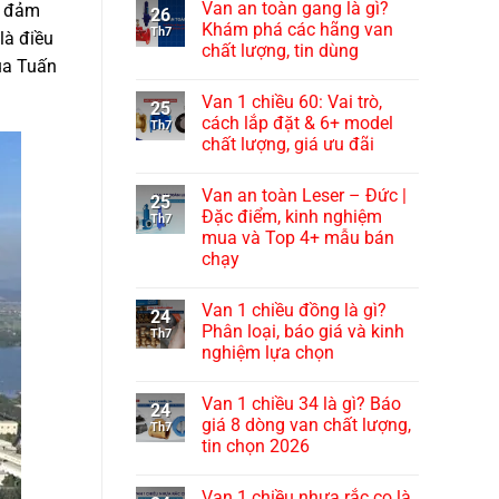
Van an toàn gang là gì?
ể đảm
26
Khám phá các hãng van
Th7
là điều
chất lượng, tin dùng
ủa Tuấn
Van 1 chiều 60: Vai trò,
25
cách lắp đặt & 6+ model
Th7
chất lượng, giá ưu đãi
Van an toàn Leser – Đức |
25
Đặc điểm, kinh nghiệm
Th7
mua và Top 4+ mẫu bán
chạy
Van 1 chiều đồng là gì?
24
Phân loại, báo giá và kinh
Th7
nghiệm lựa chọn
Van 1 chiều 34 là gì? Báo
24
giá 8 dòng van chất lượng,
Th7
tin chọn 2026
Van 1 chiều nhựa rắc co là