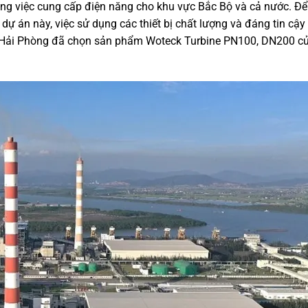
rong việc cung cấp điện năng cho khu vực Bắc Bộ và cả nước. Đ
ự án này, việc sử dụng các thiết bị chất lượng và đáng tin cậy 
iện Hải Phòng đã chọn sản phẩm Woteck Turbine PN100, DN200 c