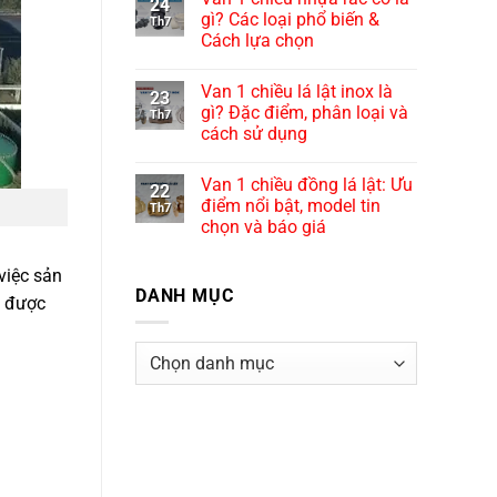
24
gì? Các loại phổ biến &
Th7
Cách lựa chọn
Van 1 chiều lá lật inox là
23
gì? Đặc điểm, phân loại và
Th7
cách sử dụng
Van 1 chiều đồng lá lật: Ưu
22
điểm nổi bật, model tin
Th7
chọn và báo giá
việc sản
DANH MỤC
t được
Danh
mục