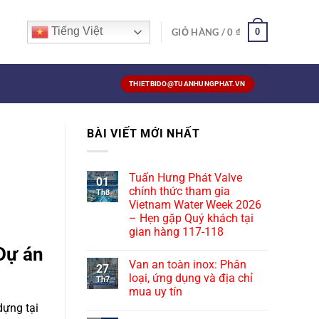
Tiếng Việt
0
GIỎ HÀNG /
0
₫
THIETBIDO@TUANHUNGPHAT.VN
BÀI VIẾT MỚI NHẤT
Tuấn Hưng Phát Valve
01
chính thức tham gia
Th8
Vietnam Water Week 2026
– Hẹn gặp Quý khách tại
gian hàng 117-118
Dự án
Van an toàn inox: Phân
27
loại, ứng dụng và địa chỉ
Th7
mua uy tín
dựng tại