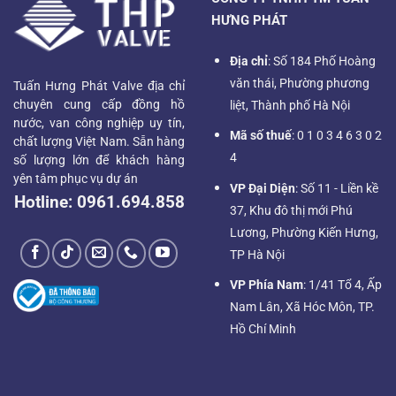
HƯNG PHÁT
Địa chỉ
: Số 184 Phố Hoàng
văn thái, Phường phương
Tuấn Hưng Phát Valve địa chỉ
chuyên cung cấp đồng hồ
liệt, Thành phố Hà Nội
nước, van công nghiệp uy tín,
Mã số thuế
: 0 1 0 3 4 6 3 0 2
chất lượng Việt Nam. Sẵn hàng
4
số lượng lớn để khách hàng
yên tâm phục vụ dự án
VP Đại Diện
: Số 11 - Liền kề
Hotline:
0961.694.858
37, Khu đô thị mới Phú
Lương, Phường Kiến Hưng,
TP Hà Nội
VP Phía Nam
: 1/41 Tổ 4, Ấp
Nam Lân, Xã Hóc Môn, TP.
Hồ Chí Minh