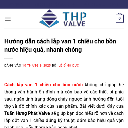
Bỏ
CÔNG TY TNHH THƯƠNG MẠI TUẤN HƯNG PHÁT
qua
nội
0
dung
Hướng dẫn cách lắp van 1 chiều cho bồn
nước hiệu quả, nhanh chóng
ĐĂNG VÀO
10 THÁNG 9, 2025
BỞI
LÊ ĐÌNH ĐỨC
Cách lắp van 1 chiều cho bồn nước
không chỉ giúp hệ
thống vận hành ổn định mà còn bảo vệ các thiết bị phía
sau, ngăn tình trạng dòng chảy ngược ảnh hưởng đến tuổi
thọ và độ chính xác của sản phẩm. Bài viết dưới đây của
Tuấn Hưng Phát Valve
sẽ giúp bạn đọc hiểu rõ hơn về cách
lắp đặt van 1 chiều đúng kỹ thuật, đảm bảo hiệu quả vận
hành cao. Hãy tham khảo ngay nhé!