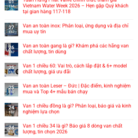
01
Vietnam Water Week 2026 – Hẹn gặp Quý khách
Th8
tại gian hàng 117-118
Van an toàn inox: Phân loại, ứng dụng và địa chỉ
27
mua uy tín
Th7
Van an toàn gang là gì? Khám phá các hãng van
26
chất lượng, tin dùng
Th7
Van 1 chiều 60: Vai trò, cách lắp đặt & 6+ model
25
chất lượng, giá ưu đãi
Th7
Van an toàn Leser – Đức | Đặc điểm, kinh nghiệm
25
mua và Top 4+ mẫu bán chạy
Th7
Van 1 chiều đồng là gì? Phân loại, báo giá và kinh
24
nghiệm lựa chọn
Th7
Van 1 chiều 34 là gì? Báo giá 8 dòng van chất
24
lượng, tin chọn 2026
Th7