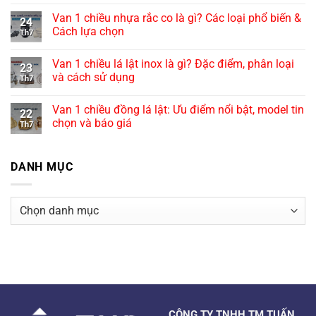
Van 1 chiều nhựa rắc co là gì? Các loại phổ biến &
24
Cách lựa chọn
Th7
Van 1 chiều lá lật inox là gì? Đặc điểm, phân loại
23
và cách sử dụng
Th7
Van 1 chiều đồng lá lật: Ưu điểm nổi bật, model tin
22
chọn và báo giá
Th7
DANH MỤC
Danh
mục
CÔNG TY TNHH TM TUẤN