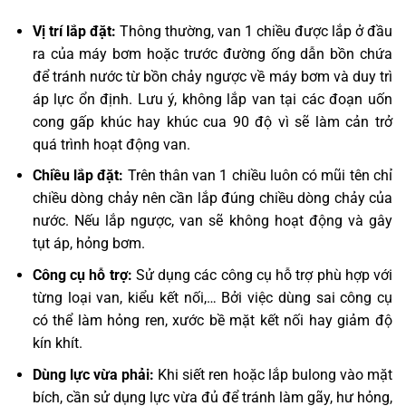
Vị trí lắp đặt:
Thông thường, van 1 chiều được lắp ở đầu
ra của máy bơm hoặc trước đường ống dẫn bồn chứa
để tránh nước từ bồn chảy ngược về máy bơm và duy trì
áp lực ổn định. Lưu ý, không lắp van tại các đoạn uốn
cong gấp khúc hay khúc cua 90 độ vì sẽ làm cản trở
quá trình hoạt động van.
Chiều lắp đặt:
Trên thân van 1 chiều luôn có mũi tên chỉ
chiều dòng chảy nên cần lắp đúng chiều dòng chảy của
nước. Nếu lắp ngược, van sẽ không hoạt động và gây
tụt áp, hỏng bơm.
Công cụ hỗ trợ:
Sử dụng các công cụ hỗ trợ phù hợp với
từng loại van, kiểu kết nối,… Bởi việc dùng sai công cụ
có thể làm hỏng ren, xước bề mặt kết nối hay giảm độ
kín khít.
Dùng lực vừa phải:
Khi siết ren hoặc lắp bulong vào mặt
bích, cần sử dụng lực vừa đủ để tránh làm gãy, hư hỏng,