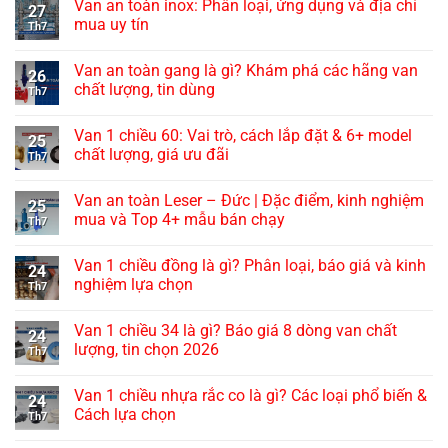
Van an toàn inox: Phân loại, ứng dụng và địa chỉ
27
mua uy tín
Th7
Van an toàn gang là gì? Khám phá các hãng van
26
chất lượng, tin dùng
Th7
Van 1 chiều 60: Vai trò, cách lắp đặt & 6+ model
25
chất lượng, giá ưu đãi
Th7
Van an toàn Leser – Đức | Đặc điểm, kinh nghiệm
25
mua và Top 4+ mẫu bán chạy
Th7
Van 1 chiều đồng là gì? Phân loại, báo giá và kinh
24
nghiệm lựa chọn
Th7
Van 1 chiều 34 là gì? Báo giá 8 dòng van chất
24
lượng, tin chọn 2026
Th7
Van 1 chiều nhựa rắc co là gì? Các loại phổ biến &
24
Cách lựa chọn
Th7