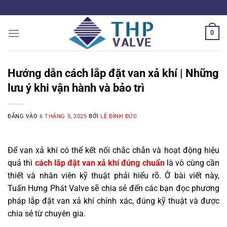
Bỏ
CÔNG TY TNHH THƯƠNG MẠI TUẤN HƯNG PHÁT
qua
nội
0
dung
Hướng dẫn cách lắp đặt van xả khí | Những
lưu ý khi vận hành và bảo trì
ĐĂNG VÀO
6 THÁNG 5, 2025
BỞI
LÊ ĐÌNH ĐỨC
Để van xả khí có thể kết nối chắc chắn và hoạt động hiệu
quả thì
cách lắp đặt van xả khí đúng chuẩn
là vô cùng cần
thiết và nhân viên kỹ thuật phải hiểu rõ. Ở bài viết này,
Tuấn Hưng Phát Valve sẽ chia sẻ đến các bạn đọc phương
pháp lắp đặt van xả khí chính xác, đúng kỹ thuật và được
chia sẻ từ chuyên gia.