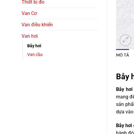
Thiết bị đo
Van Cơ
Van điều khiển
Van hơi
Bẫy hơi
Van cầu
MÔ TẢ
Bẫy h
Bẫy hơi
mang đế
sản phẩm
dựa vào 
Bẫy hơi 
hành đón