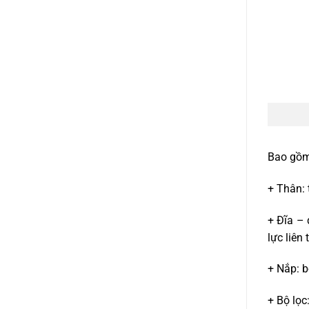
Bao gồm 
+ Thân: 
+ Đĩa – 
lực liên
+ Nắp: 
+ Bộ lọc