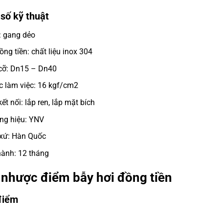
số kỹ thuật
: gang dẻo
ồng tiền: chất liệu inox 304
cỡ: Dn15 – Dn40
c làm việc: 16 kgf/cm2
kết nối: lắp ren, lắp mặt bích
ng hiệu: YNV
xứ: Hàn Quốc
ành: 12 tháng
 nhược điểm bẫy hơi đồng tiền
điểm