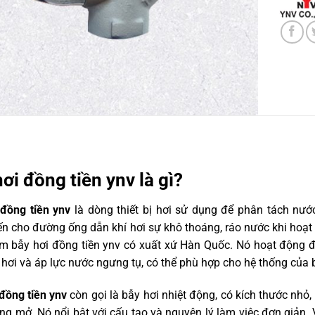
ơi đồng tiền ynv là gì?
 đồng tiền ynv
là dòng thiết bị hơi sử dụng để phân tách nước
n cho đường ống dẫn khí hơi sự khô thoáng, ráo nước khi hoạ
 bẫy hơi đồng tiền ynv có xuất xứ Hàn Quốc. Nó hoạt động độc
hơi và áp lực nước ngưng tụ, có thể phù hợp cho hệ thống của 
đồng tiền ynv
còn gọi là bẫy hơi nhiệt động, có kích thước nhỏ
g mở. Nó nổi bật với cấu tạo và nguyên lý làm việc đơn giản