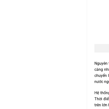
Nguyên t
càng nhi
chuyển l
nước ngư
Hệ thống
Thời điể
trên lớn