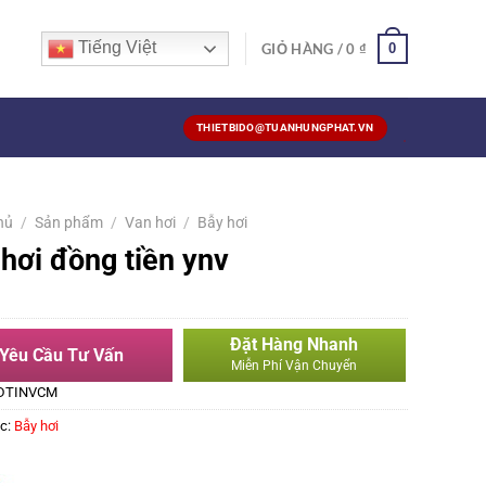
Tiếng Việt
0
GIỎ HÀNG /
0
₫
THIETBIDO@TUANHUNGPHAT.VN
hủ
/
Sản phẩm
/
Van hơi
/
Bẫy hơi
hơi đồng tiền ynv
Đặt Hàng Nhanh
Yêu Cầu Tư Vấn
Miễn Phí Vận Chuyển
DTINVCM
c:
Bẫy hơi