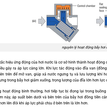
nguyên lý hoạt động bẫy hơi 
ắc hiệu ứng động của hơi nước là cơ sở hình thành hoạt động c
ều gây ra áp lực càng lớn. Khi lực tác động vào đĩa van (đồng
ên trên để mở van, giúp xả nước ngưng tụ và lưu lượng khí hơ
ng trong bẫy hơi giảm xuống, trọng lượng của đĩa lớn hơn lực đ
 hoạt động bình thường, hơi tiếp tục bị đọng lại trong buồng
m này, áp suất bên dưới và bên trên của bẫy hơi đồng tiền câ
 hơn lên đôi khi áp lực phải chịu ở bên trên là lớn hơn.