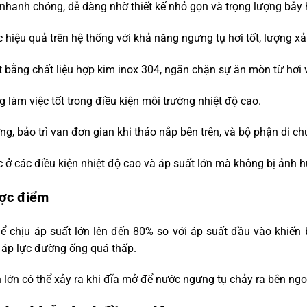
nhanh chóng, dễ dàng nhờ thiết kế nhỏ gọn và trọng lượng bẫy 
 hiệu quả trên hệ thống với khả năng ngưng tụ hơi tốt, lượng xả
 bằng chất liệu hợp kim inox 304, ngăn chặn sự ăn mòn từ hơi 
 làm việc tốt trong điều kiện môi trường nhiệt độ cao.
g, bảo trì van đơn gian khi tháo nắp bên trên, và bộ phận di c
 ở các điều kiện nhiệt độ cao và áp suất lớn mà không bị ảnh h
ợc điểm
hể chịu áp suất lớn lên đến 80% so với áp suất đầu vào khiến
 áp lực đường ống quá thấp.
 lớn có thể xảy ra khi đĩa mở để nước ngưng tụ chảy ra bên ngo