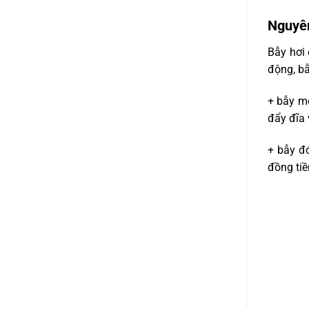
Nguyên
Bẫy hơi
động, bẫ
+ bẫy mở
đẩy đĩa 
+ bẫy đó
đồng tiề