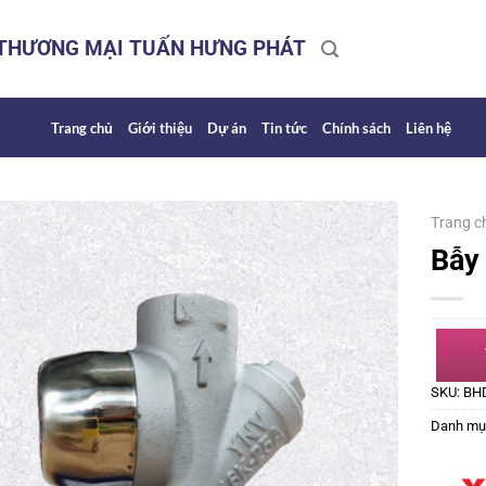
 THƯƠNG MẠI TUẤN HƯNG PHÁT
Trang chủ
Giới thiệu
Dự án
Tin tức
Chính sách
Liên hệ
Trang c
Bẫy 
SKU:
BH
Danh mụ