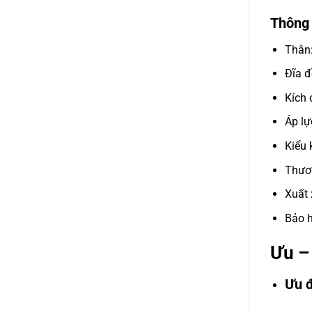
Thông 
Thân
Đĩa đ
Kích 
Áp lự
Kiểu 
Thươ
Xuất 
Bảo h
Ưu –
Ưu 