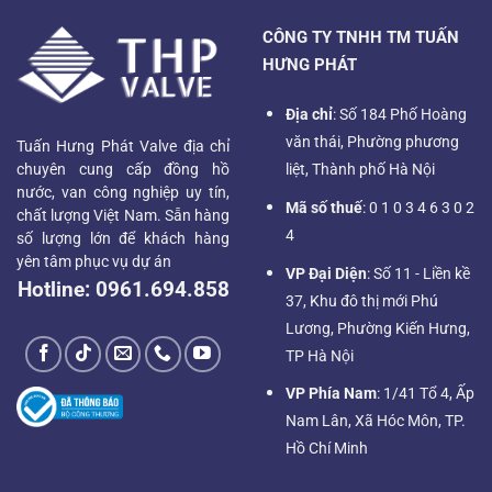
CÔNG TY TNHH TM TUẤN
HƯNG PHÁT
Địa chỉ
: Số 184 Phố Hoàng
văn thái, Phường phương
Tuấn Hưng Phát Valve địa chỉ
chuyên cung cấp đồng hồ
liệt, Thành phố Hà Nội
nước, van công nghiệp uy tín,
Mã số thuế
: 0 1 0 3 4 6 3 0 2
chất lượng Việt Nam. Sẵn hàng
4
số lượng lớn để khách hàng
yên tâm phục vụ dự án
VP Đại Diện
: Số 11 - Liền kề
Hotline:
0961.694.858
37, Khu đô thị mới Phú
Lương, Phường Kiến Hưng,
TP Hà Nội
VP Phía Nam
: 1/41 Tổ 4, Ấp
Nam Lân, Xã Hóc Môn, TP.
Hồ Chí Minh